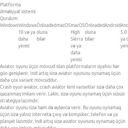
Platforma
Əməliyyat sistemi
Qurulum
Windows
Windows
Önloaded
macOS
macOS
Önloaded
Android
And
10 və ya
oluna
High
oluna
5.0
daha
bilər
Sierra
bilər
ya 
yenisi
və ya
yeni
daha
yenisi
Aviator oyunu üçün mövcud olan platformaların siyahısı hər
gün genişlənir. İndi artıq sizə aviator oyununu oynamaq üçün
daha çox variant mövcuddur.
Crash oyun aviator, crash aviator kimi variantlar sizə daha çox
qazanmaq imkanı verir. Lakin, sizə oyunu oynamaq üçün xüsusi
strategiya lazımdır.
Aviator oyunu sizə həm də əyləncə verir. Bu oyunu oynamaq
üçün sizə yalnız internetə çıxış və kompüter, telefon və ya
planşet lazımdır. İndi artıq sizə aviator oyununu oynamaq üçün