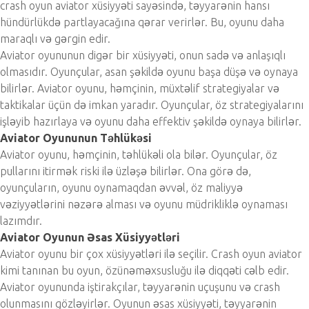
crash oyun aviator xüsiyyəti sayəsində, təyyarənin hansı
hündürlükdə partlayacağına qərar verirlər. Bu, oyunu daha
maraqlı və gərgin edir.
Aviator oyununun digər bir xüsiyyəti, onun sadə və anlaşıqlı
olmasıdır. Oyunçular, asan şəkildə oyunu başa düşə və oynaya
bilirlər. Aviator oyunu, həmçinin, müxtəlif strategiyalar və
taktikalar üçün də imkan yaradır. Oyunçular, öz strategiyalarını
işləyib hazırlaya və oyunu daha effektiv şəkildə oynaya bilirlər.
Aviator Oyununun Təhlükəsi
Aviator oyunu, həmçinin, təhlükəli ola bilər. Oyunçular, öz
pullarını itirmək riski ilə üzləşə bilirlər. Ona görə də,
oyunçuların, oyunu oynamaqdan əvvəl, öz maliyyə
vəziyyətlərini nəzərə alması və oyunu müdrikliklə oynaması
lazımdır.
Aviator Oyunun Əsas Xüsiyyətləri
Aviator oyunu bir çox xüsiyyətləri ilə seçilir. Crash oyun aviator
kimi tanınan bu oyun, özünəməxsusluğu ilə diqqəti cəlb edir.
Aviator oyununda iştirakçılar, təyyarənin uçuşunu və crash
olunmasını gözləyirlər. Oyunun əsas xüsiyyəti, təyyarənin