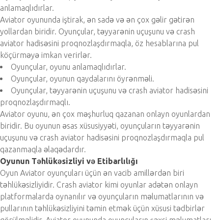
anlamaqlıdırlar.
Aviator oyununda iştirak, ən sadə və ən çox gəlir gətirən
yollardan biridir. Oyunçular, təyyarənin uçuşunu və crash
aviator hadisəsini proqnozlaşdırmaqla, öz hesablarına pul
köçürməyə imkan verirlər.
Oyunçular, oyunu anlamaqlıdırlar.
Oyunçular, oyunun qaydalarını öyrənməli.
Oyunçular, təyyarənin uçuşunu və crash aviator hadisəsini
proqnozlaşdırmaqlı.
Aviator oyunu, ən çox məşhurluq qazanan onlayn oyunlardan
biridir. Bu oyunun əsas xüsusiyyəti, oyunçuların təyyarənin
uçuşunu və crash aviator hadisəsini proqnozlaşdırmaqla pul
qazanmaqla əlaqədardır.
Oyunun Təhlükəsizliyi və Etibarlılığı
Oyun Aviator oyunçuları üçün ən vacib amillərdən biri
təhlükəsizliyidir. Crash aviator kimi oyunlar adətən onlayn
platformalarda oynanılır və oyunçuların məlumatlarının və
pullarının təhlükəsizliyini təmin etmək üçün xüsusi tədbirlər