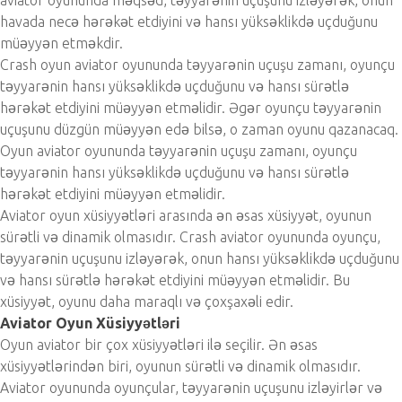
aviator oyununda məqsəd, təyyarənin uçuşunu izləyərək, onun
havada necə hərəkət etdiyini və hansı yüksəklikdə uçduğunu
müəyyən etməkdir.
Crash oyun aviator oyununda təyyarənin uçuşu zamanı, oyunçu
təyyarənin hansı yüksəklikdə uçduğunu və hansı sürətlə
hərəkət etdiyini müəyyən etməlidir. Əgər oyunçu təyyarənin
uçuşunu düzgün müəyyən edə bilsə, o zaman oyunu qazanacaq.
Oyun aviator oyununda təyyarənin uçuşu zamanı, oyunçu
təyyarənin hansı yüksəklikdə uçduğunu və hansı sürətlə
hərəkət etdiyini müəyyən etməlidir.
Aviator oyun xüsiyyətləri arasında ən əsas xüsiyyət, oyunun
sürətli və dinamik olmasıdır. Crash aviator oyununda oyunçu,
təyyarənin uçuşunu izləyərək, onun hansı yüksəklikdə uçduğunu
və hansı sürətlə hərəkət etdiyini müəyyən etməlidir. Bu
xüsiyyət, oyunu daha maraqlı və çoxşaxəli edir.
Aviator Oyun Xüsiyyətləri
Oyun aviator bir çox xüsiyyətləri ilə seçilir. Ən əsas
xüsiyyətlərindən biri, oyunun sürətli və dinamik olmasıdır.
Aviator oyununda oyunçular, təyyarənin uçuşunu izləyirlər və