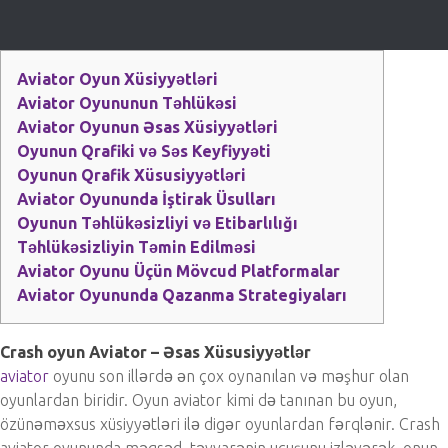
Aviator Oyun Xüsiyyətləri
Aviator Oyununun Təhlükəsi
Aviator Oyunun Əsas Xüsiyyətləri
Oyunun Qrafiki və Səs Keyfiyyəti
Oyunun Qrafik Xüsusiyyətləri
Aviator Oyununda İştirak Üsulları
Oyunun Təhlükəsizliyi və Etibarlılığı
Təhlükəsizliyin Təmin Edilməsi
Aviator Oyunu Üçün Mövcud Platformalar
Aviator Oyununda Qazanma Strategiyaları
Crash oyun Aviator – Əsas Xüsusiyyətlər
aviator
oyunu son illərdə ən çox oynanılan və məşhur olan
oyunlardan biridir. Oyun aviator kimi də tanınan bu oyun,
özünəməxsus xüsiyyətləri ilə digər oyunlardan fərqlənir. Crash