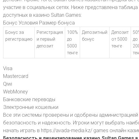
участие в социальных сетях. Ниже представлена таблица
доступных в казино Sultan Games:
Бонус Условия Размер бонуса
Бонус за
Регистрация
100%
Депозитный
Депозит
50
регистрацию
и первый
до
бонус
от 5000
до
депозит
5000
тенге
20
тенге
те
Visa
Mastercard
Qiwi
WebMoney
Банковские переводы
Электронные кошельки
Все эти системы проверены и одобрены администрацией к
безопасность и надежность. Игроки могут выбрать наиб
начать играть в https://avada-media.kz/ games онлайн каз
Безопасность и лицензирование казино Sultan Games в