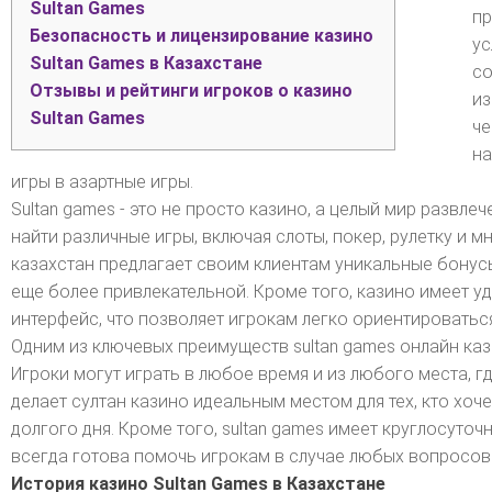
Sultan Games
пр
Безопасность и лицензирование казино
ус
Sultan Games в Казахстане
со
Отзывы и рейтинги игроков о казино
из
Sultan Games
че
на
игры в азартные игры.
Sultan games - это не просто казино, а целый мир развлеч
найти различные игры, включая слоты, покер, рулетку и мн
казахстан предлагает своим клиентам уникальные бонусы
еще более привлекательной. Кроме того, казино имеет у
интерфейс, что позволяет игрокам легко ориентироватьс
Одним из ключевых преимуществ sultan games онлайн каз
Игроки могут играть в любое время и из любого места, гд
делает султан казино идеальным местом для тех, кто хоч
долгого дня. Кроме того, sultan games имеет круглосуто
всегда готова помочь игрокам в случае любых вопросов
История казино Sultan Games в Казахстане