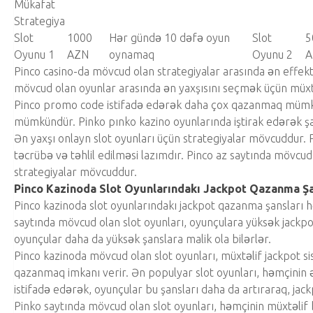
Mükafat
Strategiya
Slot
1000
Hər gündə 10 dəfə oyun
Slot
5
Oyunu 1
AZN
oynamaq
Oyunu 2
A
Pinco casino-da mövcud olan strategiyalar arasında ən effekti
mövcud olan oyunlar arasında ən yaxşısını seçmək üçün müxt
Pinco promo code istifadə edərək daha çox qazanmaq mümk
mümkündür. Pinko pınko kazino oyunlarında iştirak edərək 
Ən yaxşı onlayn slot oyunları üçün strategiyalar mövcuddur.
təcrübə və təhlil edilməsi lazımdır. Pinco az saytında mövcu
strategiyalar mövcuddur.
Pinco Kazinoda Slot Oyunlarındakı Jackpot Qazanma Şa
Pinco kazinoda slot oyunlarındakı jackpot qazanma şansları 
saytında mövcud olan slot oyunları, oyunçulara yüksək jackp
oyunçular daha da yüksək şanslara malik ola bilərlər.
Pinco kazinoda mövcud olan slot oyunları, müxtəlif jackpot sis
qazanmaq imkanı verir. Ən populyar slot oyunları, həmçinin 
istifadə edərək, oyunçular bu şansları daha da artıraraq, jack
Pinko saytında mövcud olan slot oyunları, həmçinin müxtəlif 