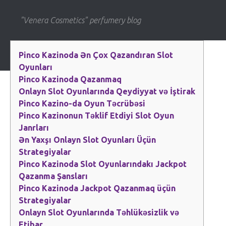
"Venera Cosmetics" perfumery blog
Pinco Kazinoda Ən Çox Qazandıran Slot
Oyunları
Pinco Kazinoda Qazanmaq
Onlayn Slot Oyunlarında Qeydiyyat və İştirak
Pinco Kazino-da Oyun Təcrübəsi
Pinco Kazinonun Təklif Etdiyi Slot Oyun
Janrları
Ən Yaxşı Onlayn Slot Oyunları Üçün
Strategiyalar
Pinco Kazinoda Slot Oyunlarındakı Jackpot
Qazanma Şansları
Pinco Kazinoda Jackpot Qazanmaq üçün
Strategiyalar
Onlayn Slot Oyunlarında Təhlükəsizlik və
Etibar