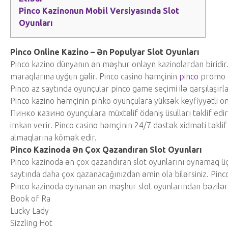
Pinco Kazinonun Mobil Versiyasında Slot
Oyunları
Pinco Online Kazino – Ən Populyar Slot Oyunları
Pinco kazino dünyanın ən məşhur onlayn kazinolardan biridir. P
maraqlarına uyğun gəlir. Pinco casino həmçinin
pinco
promo co
Pinco az saytında oyunçular pinco game seçimi ilə qarşılaşırla
Pinco kazino həmçinin pinko oyunçulara yüksək keyfiyyətli onl
Пинко казино oyunçulara müxtəlif ödəniş üsulları təklif edir
imkan verir. Pinco casino həmçinin 24/7 dəstək xidməti təklif 
almaqlarına kömək edir.
Pinco Kazinoda Ən Çox Qazandıran Slot Oyunları
Pinco kazinoda ən çox qazandıran slot oyunlarını oynamaq üçün
saytında daha çox qazanacağınızdan əmin ola bilərsiniz. Pinc
Pinco kazinoda oynanan ən məşhur slot oyunlarından bəziləri
Book of Ra
Lucky Lady
Sizzling Hot