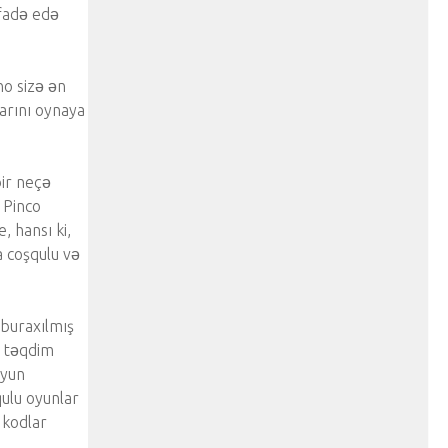
ifadə edə
no sizə ən
larını oynaya
bir neçə
 Pinco
 hansı ki,
a coşqulu və
 buraxılmış
si təqdim
oyun
qulu oyunlar
 kodlar