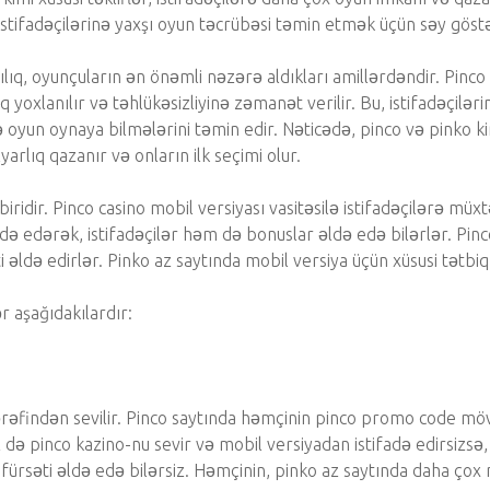
 istifadəçilərinə yaxşı oyun təcrübəsi təmin etmək üçün səy göstə
ılıq, oyunçuların ən önəmli nəzərə aldıkları amillərdəndir. Pinco
oxlanılır və təhlükəsizliyinə zəmanət verilir. Bu, istifadəçiləri
ə oyun oynaya bilmələrini təmin edir. Nəticədə, pinco və pinko ki
rlıq qazanır və onların ilk seçimi olur.
dir. Pinco casino mobil versiyası vasitəsilə istifadəçilərə müxtə
adə edərək, istifadəçilər həm də bonuslar əldə edə bilərlər. Pinc
ldə edirlər. Pinko az saytında mobil versiya üçün xüsusi tətbiq
 aşağıdakılardır:
ərəfindən sevilir. Pinco saytında həmçinin pinco promo code möv
də pinco kazino-nu sevir və mobil versiyadan istifadə edirsizsə
ürsəti əldə edə bilərsiz. Həmçinin, pinko az saytında daha ço