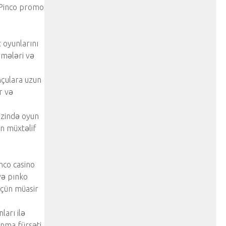
n Pinco promo
 oyunlarını
rmələri və
nçulara uzun
r və
rzində oyun
in müxtəlif
nco casino
 və pınko
üçün müasir
ları ilə
anma fürsəti