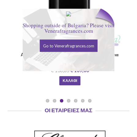
Shopping outside of Bulgaria? Please visit
Venerafragrances.com
Go to Venerafragrances.com
ml για
Calvin Klein Defy EDT 200ml για άνδρες
€ 125,35
€ 85,00
ΚΑΛΆΘΙ
ΟΙ ΕΤΑΙΡΕΊΕΣ ΜΑΣ