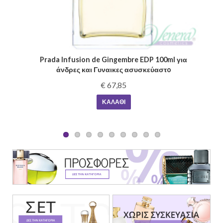
 για
Guerlain Absolus Allegoria Epices Exquises EDP
125ml για άνδρες και Γυναικες ασυσκεύαστo
€ 109,25
ΚΑΛΆΘΙ