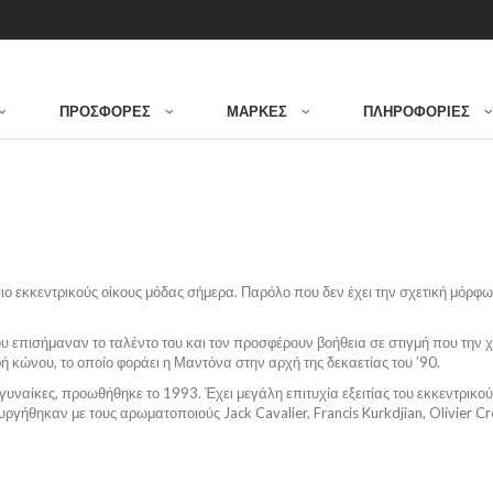
ΠΡΟΣΦΟΡΈΣ
ΜΆΡΚΕΣ
ΠΛΗΡΟΦΟΡΙΕΣ
πιο εκκεντρικούς οίκους μόδας σήμερα. Παρόλο που δεν έχει την σχετική μόρφω
υ επισήμαναν το ταλέντο του και τον προσφέρουν βοήθεια σε στιγμή που την χρ
ή κώνου, το οποίο φοράει η Μαντόνα στην αρχή της δεκαετίας του ’90.
γυναίκες, προωθήθηκε το 1993. Έχει μεγάλη επιτυχία εξειτίας του εκκεντρικού
ργήθηκαν με τους αρωματοποιούς Jack Cavalier, Francis Kurkdjian, Olivier Cr