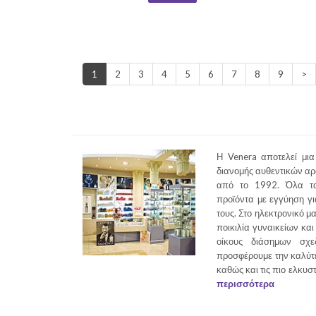
1
2
3
4
5
6
7
8
9
>
Η Venera αποτελεί μια
διανομής αυθεντικών α
από το 1992. Όλα τα
προϊόντα με εγγύηση γι
τους. Στο ηλεκτρονικό μ
ποικιλία γυναικείων κα
οίκους διάσημων σχε
προσφέρουμε την καλύτ
καθώς και τις πιο ελκυσ
περισσότερα