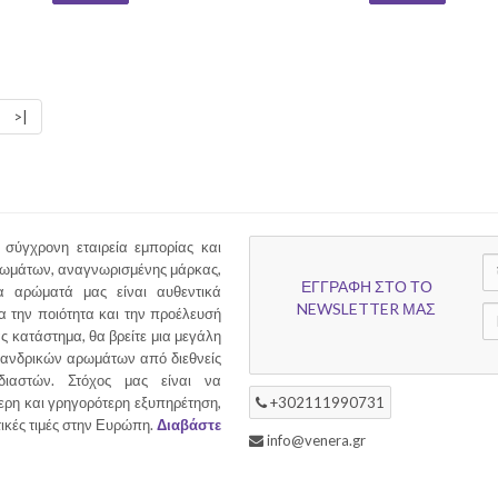
>|
 σύγχρονη εταιρεία εμπορίας και
ρωμάτων, αναγνωρισμένης μάρκας,
ΕΓΓΡΑΦΗ ΣΤΟ ΤΟ
 αρώματά μας είναι αυθεντικά
NEWSLETTER ΜΑΣ
α την ποιότητα και την προέλευσή
ας κατάστημα, θα βρείτε μια μεγάλη
ι ανδρικών αρωμάτων από διεθνείς
διαστών. Στόχος μας είναι να
ερη και γρηγορότερη εξυπηρέτηση,
+302111990731
τικές τιμές στην Ευρώπη.
Διαβάστε
info@venera.gr