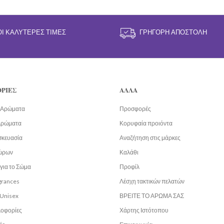
ΟΙ ΚΑΛΎΤΕΡΕΣ ΤΙΜΈΣ
ΓΡΉΓΟΡΗ ΑΠΟΣΤΟΛΉ
ΡΙΕΣ
ΑΛΛΑ
α Αρώματα
Προσφορές
Αρώματα
Κορυφαία προιόντα
σκευασία
Αναζήτηση στις μάρκες
ώρων
Καλάθι
για το Σώμα
Προφίλ
grances
Λέσχη τακτικών πελατών
Unisex
ΒΡΕΙΤΕ ΤΟ ΑΡΩΜΑ ΣΑΣ
λοφορίες
Χάρτης Ιστότοπου