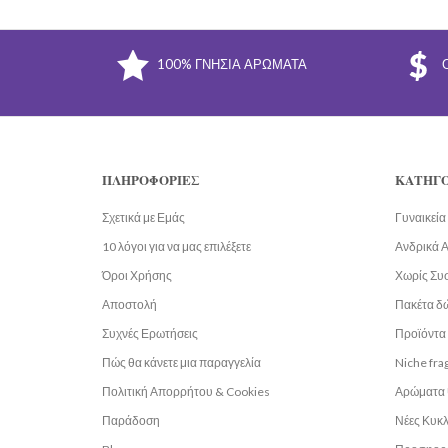
100% ΓΝΉΣΙΑ ΑΡΏΜΑΤΑ
ΠΛΗΡΟΦΟΡΊΕΣ
ΚΑΤΗΓΟ
Σχετικά με Εμάς
Γυναικεί
10 λόγοι για να μας επιλέξετε
Ανδρικά 
Όροι Χρήσης
Χωρίς Συ
Αποστολή
Πακέτα δ
Συχνές Ερωτήσεις
Προϊόντα 
Πώς θα κάνετε μια παραγγελία
Niche fra
Πολιτική Απορρήτου & Cookies
Αρώματα 
Παράδοση
Νέες Κυκ