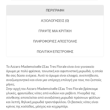
ΠΕΡΙΓΡΑΦΉ
ΑΞΙΟΛΟΓΉΣΕΙΣ (0)
ΓΡΑΨΤΕ ΜΙΑ ΚΡΙΤΙΚΗ
ΠΛΗΡΟΦΟΡΙΕΣ ΑΠΟΣΤΟΛΗΣ
ΠΟΛΙΤΙΚΗ ΕΠΙΣΤΡΟΦΗΣ
Το Azzaro Mademoiselle L'Eau Tres Florale είναι ένα γυναικείο
άρωμα με πολύ φρέσκια, τονωτική και αφυπνιστική μυρωδιά, η οποία
θα σας δώσει ενέρεια. Αυτό το άρωμα είναι ελαφρύ, ανεπιτήδευτο,
αναζωογονητικό και είναι μια υπέροχη επιλογή για τους πιο ζεστούς
μήνες.
Στην αρχή του Azzaro Mademoiselle L'Eau Tres Florale βρίσκουμε
γλυκές, φρουτώδεις νότες από κυδώνι και ραβέντι. Η καρδιά της
σύνθεσης αποτελείται από ανοιξιάτικη μυρωδιά πράσινων φύλλων
και λεπτή, θηλυκή μυρωδιά τριαντάφυλλου. Οι βασικές νότες είναι
κρίνος της κοιλάδας, μόσχος και κεχριμπάρι.