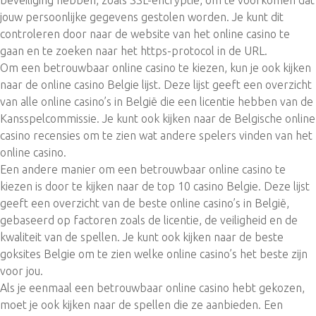
beveiliging hebben, zoals SSL-encryptie, om te voorkomen dat
jouw persoonlijke gegevens gestolen worden. Je kunt dit
controleren door naar de website van het online casino te
gaan en te zoeken naar het https-protocol in de URL.
Om een betrouwbaar online casino te kiezen, kun je ook kijken
naar de online casino Belgie lijst. Deze lijst geeft een overzicht
van alle online casino’s in België die een licentie hebben van de
Kansspelcommissie. Je kunt ook kijken naar de Belgische online
casino recensies om te zien wat andere spelers vinden van het
online casino.
Een andere manier om een betrouwbaar online casino te
kiezen is door te kijken naar de top 10 casino Belgie. Deze lijst
geeft een overzicht van de beste online casino’s in België,
gebaseerd op factoren zoals de licentie, de veiligheid en de
kwaliteit van de spellen. Je kunt ook kijken naar de beste
goksites Belgie om te zien welke online casino’s het beste zijn
voor jou.
Als je eenmaal een betrouwbaar online casino hebt gekozen,
moet je ook kijken naar de spellen die ze aanbieden. Een