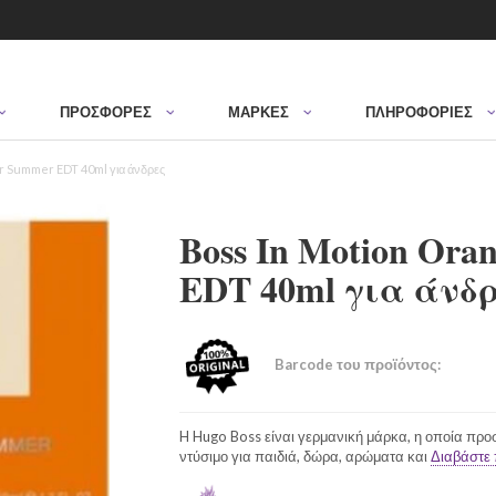
ΠΡΟΣΦΟΡΈΣ
ΜΆΡΚΕΣ
ΠΛΗΡΟΦΟΡΙΕΣ
r Summer EDT 40ml για άνδρες
Boss In Motion Ora
EDT 40ml για άνδ
Barcode του προϊόντος:
H Hugo Boss είναι γερμανική μάρκα, η οποία προ
ντύσιμο για παιδιά, δώρα, αρώματα και
Διαβάστε 