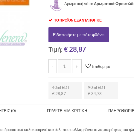
Αρωματική νότα:
Αρωματικά Φρουτώδ
ΤΟ ΠΡΟΪΌΝ ΕΞΑΝΤΛΉΘΗΚΕ
Ειδοποιήστε με πότε φθάνει
Τιμή:
€ 28,87
-
+
Επιθυμητό
40ml EDT
90ml EDT
€ 28,87
€ 34,73
ΣΕΙΣ (0)
ΓΡΑΨΤΕ ΜΙΑ ΚΡΙΤΙΚΗ
ΠΛΗΡΟΦΟΡΙΕ
ι δροσιστικό καλοκοαιρινό κοκτέιλ, που συλλαμβάνει το λαμπερό φως του ήλ