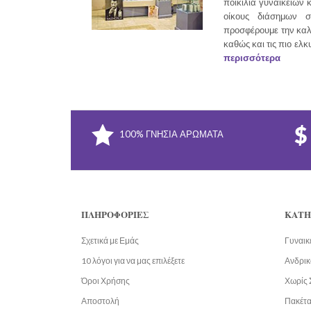
ποικιλία γυναικείων 
οίκους διάσημων σ
προσφέρουμε την καλ
καθώς και τις πιο ελκ
περισσότερα
100% ΓΝΉΣΙΑ ΑΡΏΜΑΤΑ
ΠΛΗΡΟΦΟΡΊΕΣ
ΚΑΤΗ
Σχετικά με Εμάς
Γυναικ
10 λόγοι για να μας επιλέξετε
Ανδρικ
Όροι Χρήσης
Χωρίς 
Αποστολή
Πακέτ