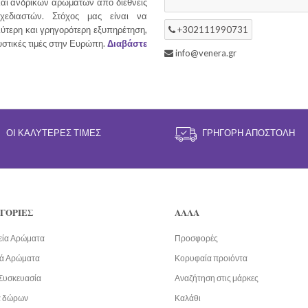
και ανδρικών αρωμάτων από διεθνείς
χεδιαστών. Στόχος μας είναι να
ύτερη και γρηγορότερη εξυπηρέτηση,
+302111990731
υστικές τιμές στην Ευρώπη.
Διαβάστε
info@venera.gr
ΟΙ ΚΑΛΎΤΕΡΕΣ ΤΙΜΈΣ
ΓΡΉΓΟΡΗ ΑΠΟΣΤΟΛΉ
ΓΟΡΙΕΣ
ΑΛΛΑ
εία Αρώματα
Προσφορές
ά Αρώματα
Κορυφαία προιόντα
Συσκευασία
Αναζήτηση στις μάρκες
α δώρων
Καλάθι