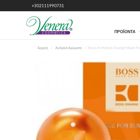
+302111990731
ΠΡΟΪΌΝΤΑ
Αρχική
Ανδρικά Αρώματα
Boss In Motion Orange Made Fo