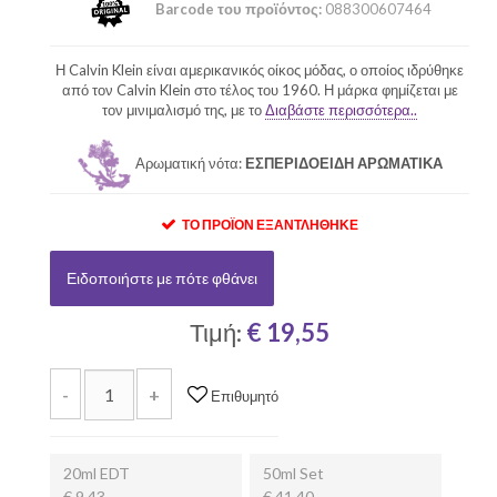
Barcode του προϊόντος:
088300607464
Η Calvin Klein είναι αμερικανικός οίκος μόδας, ο οποίος ιδρύθηκε
από τον Calvin Klein στο τέλος του 1960. Η μάρκα φημίζεται με
τον μινιμαλισμό της, με το
Διαβάστε περισσότερα..
Αρωματική νότα:
ΕΣΠΕΡΙΔΟΕΙΔΗ ΑΡΩΜΑΤΙΚΑ
ΤΟ ΠΡΟΪΌΝ ΕΞΑΝΤΛΉΘΗΚΕ
Ειδοποιήστε με πότε φθάνει
Τιμή:
€ 19,55
-
+
Επιθυμητό
20ml EDT
50ml Set
€ 9,43
€ 41,40