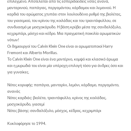
επιλεγμένο. Αποτελείται από τις εσπεριδοειδείς νότες ανανά,
μανταρινιού, παπάγιας, περγαμόντου, κάρδαμου και λεμονιού. Η
καρδιά του αρώματος χτυπάει στον λουλουδένιο ρυθμό της βιολέτας,
του γιασεμιού, του κρίνου της κοιλάδας και του τριαντάφυλλου, σε
συνδυασμό με μοσχοκάρυδο. Η βάση κρύβει μέσα της σανδαλόξυλο,
κεχριμπάρι, μόσχο και κέδρο. Μια πραγματική ποικιλία αρωματικών
νότων!
Οι δημιουργοί του Calvin Klein One είναι οι αρωματοποιοί Harry
Fremont και Alberto Morillas.
Το Calvin Klein One είναι ένα μοντέρνο, κομψό και κλασικό άρωμα
και η μυρωδιά του είναι μία υπέροχη επιλογή τόσο για άνδρες όσο και
για γυναίκες.
Νότες κορυφής: παπάγια, μανταρίνι, λεμόνι, κάρδαμο, περγαμόντο,
ανανάς
Νότες καρδιάς: βιολέτα, τριαντάφυλλο, κρίνος της κοιλάδας,
μοσχοκάρυδο, γιασεμί
Νότες βάσης: σανδαλόξυλο, μόσχος, κέδρος, κεχριμπάρι
Κυκλοφόρησε το 1994.