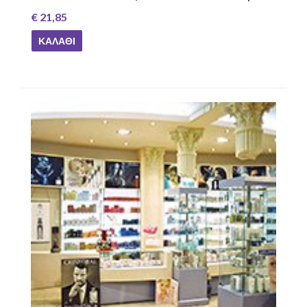
€ 21,85
ΚΑΛΆΘΙ