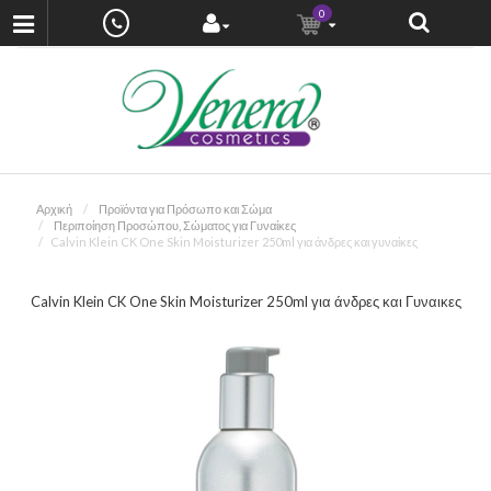
0
Αρχική
Προϊόντα για Πρόσωπο και Σώμα
Περιποίηση Προσώπου, Σώματος για Γυναίκες
Calvin Klein CK One Skin Moisturizer 250ml για άνδρες και γυναίκες
Calvin Klein CK One Skin Moisturizer 250ml για άνδρες και Γυναικες