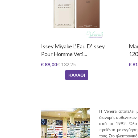
Issey Miyake L'Eau D'Issey
Man
Pour Homme Veti...
120m
€ 89,00
€ 132,25
€ 81
ΚΑΛΆΘΙ
Η Venera αποτελεί μ
διανομής αυθεντικών
από το 1992. Όλα 
προϊόντα με εγγύηση 
τους. Στο ηλεκτρονικό