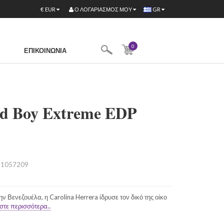
Ο ΛΟΓΑΡΙΑΣΜΌΣ ΜΟΥ
€
EUR
GR
0
ΕΠΙΚΟΙΝΩΝΊΑ
ad Boy Extreme EDP
1057209
 Βενεζουέλα, η Carolina Herrera ίδρυσε τον δικό της οίκο
στε περισσότερα..