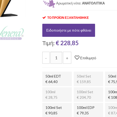
Αρωματική νότα:
ΑΝΑΤΟΛΙΤΙΚΑ
ΤΟ ΠΡΟΪΌΝ ΕΞΑΝΤΛΉΘΗΚΕ
Ειδοποιήστε με πότε φθάνει
Τιμή:
€ 228,85
-
+
Επιθυμητό
50ml EDT
50ml Set
50ml
€ 64,40
€ 159,85
€ 75,
100ml
100ml Set
100m
€ 28,75
€ 204,70
€ 108
100ml Set
100ml EDP
100m
€ 90,85
€ 79,35
€ 87,