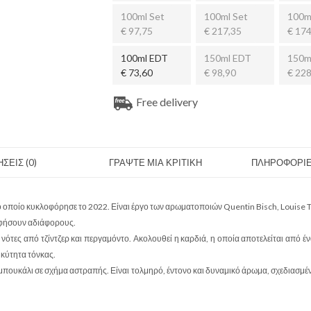
100ml Set
100ml Set
100m
€ 97,75
€ 217,35
€ 174
100ml EDT
150ml EDT
150m
€ 73,60
€ 98,90
€ 228
Free delivery
ΣΕΙΣ (0)
ΓΡΑΨΤΕ ΜΙΑ ΚΡΙΤΙΚΗ
ΠΛΗΡΟΦΟΡΙΕ
ο οποίο κυκλοφόρησε το 2022. Είναι έργο των αρωματοποιών Quentin Bisch, Louise Tu
αφήσουν αδιάφορους.
ότες από τζίντζερ και περγαμόντο. Ακολουθεί η καρδιά, η οποία αποτελείται από έ
υκύτητα τόνκας.
 μπουκάλι σε σχήμα αστραπής. Είναι τολμηρό, έντονο και δυναμικό άρωμα, σχεδιασμέ