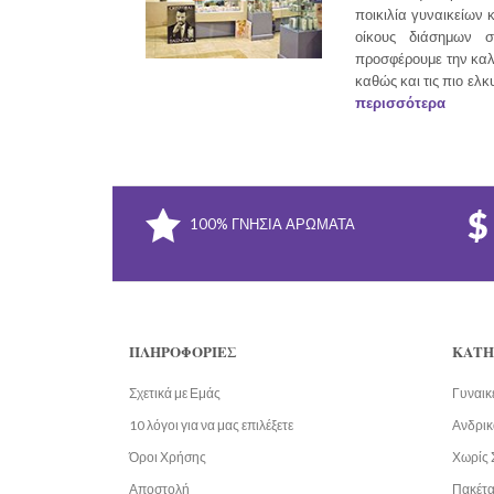
ποικιλία γυναικείων 
οίκους διάσημων σ
προσφέρουμε την καλ
καθώς και τις πιο ελκ
περισσότερα
100% ΓΝΉΣΙΑ ΑΡΏΜΑΤΑ
ΠΛΗΡΟΦΟΡΊΕΣ
ΚΑΤΗ
Σχετικά με Εμάς
Γυναικ
10 λόγοι για να μας επιλέξετε
Ανδρικ
Όροι Χρήσης
Χωρίς 
Αποστολή
Πακέτ