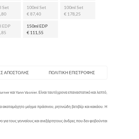
l Set
100ml Set
100ml Set
,80
€ 87,40
€ 178,25
l EDP
150ml EDP
,85
€ 111,55
Σ ΑΠΟΣΤΟΛΗΣ
ΠΟΛΙΤΙΚΗ ΕΠΙΣΤΡΟΦΗΣ
rner και Yann Vasnier. Είναι ταυτόχρονα επαναστατικό και λεπτό,
να ακαταμάχητο μείγμα πράσινου, ρητινώδη βετιβέρ και κακάου. Η
νο για τους γενναίους και ανεξάρτητους άνδρες που δεν φοβούνται