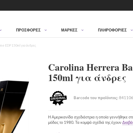
ΠΡΟΣΦΟΡΈΣ
ΜΆΡΚΕΣ
ΠΛΗΡΟΦΟΡΙΕΣ
me EDP 150ml για άνδρες
Carolina Herrera B
150ml για άνδρες
Barcode του προϊόντος:
841106
Η Αμερικανίδα σχεδιάστρια η οποία γεννήθηκε στην
μόδας το 1980. Τα κομψά σχέδιά της έχουν
Διαβά