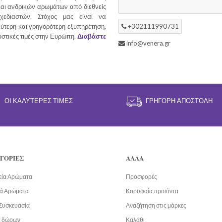
και ανδρικών αρωμάτων από διεθνείς
χεδιαστών. Στόχος μας είναι να
ύτερη και γρηγορότερη εξυπηρέτηση,
+302111990731
υστικές τιμές στην Ευρώπη.
Διαβάστε
info@venera.gr
ΟΙ ΚΑΛΎΤΕΡΕΣ ΤΙΜΈΣ
ΓΡΉΓΟΡΗ ΑΠΟΣΤΟΛΉ
ΓΟΡΙΕΣ
ΑΛΛΑ
εία Αρώματα
Προσφορές
ά Αρώματα
Κορυφαία προιόντα
Συσκευασία
Αναζήτηση στις μάρκες
α δώρων
Καλάθι