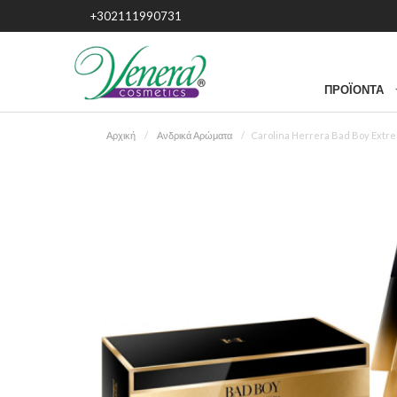
+302111990731
ΠΡΟΪΌΝΤΑ
Αρχική
Ανδρικά Αρώματα
Carolina Herrera Bad Boy Extre