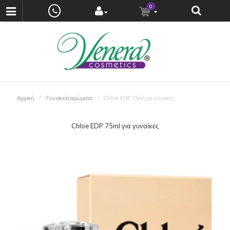
0
Αρχική
Γυναικεία αρώματα
Chloe EDP 75ml για γυναίκες
Chloe EDP 75ml για γυναίκες