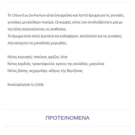
Το Chloe Eau De Parfum είναι ένα φρέσκο και λεπτό άρωμα για τις γενναίες
γυναίκες με ελεύθερο πνεύμα. Οι κομψές νότες του συνδυάζονται η μία με
την άλλη σαγηνεύοντας τις αισθήσεις.
Το άρωμα είναι πολύ ζωντανό και ενδιαφέρον, κατάλληλο για τις γυναίκες
που εκτιμούν τις μοναδικές μυρωδιές.
Νότες κορυφής: παιώνια, φρέζια, λίτσι
Νότες καρδιάς: τριαντάφυλλο, κρίνος της κοιλάδας, μαγνόλια
Νότες βάσης: κεχριμπάρι, κέδρος της Βιρτζίνιας
Κυκλοφόρησε το 2008.
ΠΡΟΤΕΙΝΌΜΕΝΑ