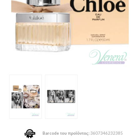
Barcode του προϊόντος:
3607346232385