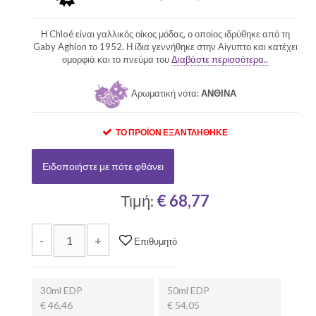
Η Chloé είναι γαλλικός οίκος μόδας, ο οποίος ιδρύθηκε από τη
Gaby Aghion το 1952. Η ίδια γεννήθηκε στην Αίγυπτο και κατέχει
ομορφιά και το πνεύμα του
Διαβάστε περισσότερα..
Αρωματική νότα:
ΑΝΘΙΝΑ
ΤΟ ΠΡΟΪΌΝ ΕΞΑΝΤΛΉΘΗΚΕ
Ειδοποιήστε με πότε φθάνει
Τιμή:
€ 68,77
-
+
Επιθυμητό
30ml EDP
50ml EDP
€ 46,46
€ 54,05