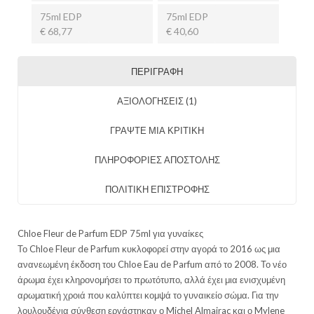
75ml EDP
75ml EDP
€ 68,77
€ 40,60
ΠΕΡΙΓΡΑΦΉ
ΑΞΙΟΛΟΓΉΣΕΙΣ (1)
ΓΡΑΨΤΕ ΜΙΑ ΚΡΙΤΙΚΗ
ΠΛΗΡΟΦΟΡΙΕΣ ΑΠΟΣΤΟΛΗΣ
ΠΟΛΙΤΙΚΗ ΕΠΙΣΤΡΟΦΗΣ
Chloe Fleur de Parfum EDP 75ml για γυναίκες
Το Chloe Fleur de Parfum κυκλοφορεί στην αγορά το 2016 ως μια
ανανεωμένη έκδοση του Chloe Eau de Parfum από το 2008. Το νέο
άρωμα έχει κληρονομήσει το πρωτότυπο, αλλά έχει μια ενισχυμένη
αρωματική χροιά που καλύπτει κομψά το γυναικείο σώμα. Για την
λουλουδένια σύνθεση εργάστηκαν ο Michel Almairac και ο Mylene