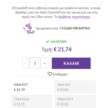
Η Davidoff είναι ελβετική εταιρεία για προϊόντα καπνού, η οποία
ιδρύθηκε από τον Henri Davidoff και την οικογένειά του στις
αρχές του 20ου αιώνα. Το
Διαβάστε περισσότερα..
Αρωματική νότα:
ΞΥΛΩΔΗ ΠΙΚΑΝΤΙΚΑ
ΔΙΑΘΈΣΙΜΟ
Τιμή:
€ 21,74
-
+
ΚΑΛΆΘΙ
Επιθυμητό
50ml EDT
50ml Set
€ 21,74
€ 59,80
75ml Stick
100ml EDT
€ 12,31
€ 23,00