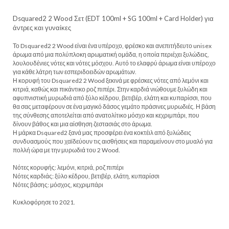
Dsquared2 2 Wood Σετ (EDT 100ml + SG 100ml + Card Holder) για
άντρες και γυναίκες
Το Dsquared2 2 Wood είναι ένα υπέροχο, φρέσκο και ανεπιτήδευτο unisex
άρωμα από μια πολύπλοκη αρωματική ομάδα, η οποία περιέχει ξυλώδεις,
λουλουδένιες νότες και νότες μόσχου. Αυτό το ελαφρύ άρωμα είναι υπέροχο
για κάθε λάτρη των εσπεριδοειδών αρωμάτων.
Η κορυφή του Dsquared2 2 Wood ξεκινά με φρέσκες νότες από λεμόνι και
κιτριά, καθώς και πικάντικο ροζ πιπέρι. Στην καρδιά νιώθουμε ξυλώδη και
αφυπνιστική μυρωδιά από ξύλο κέδρου, βετιβέρ, ελάτη και κυπαρίσσι, που
θα σας μεταφέρουν σε ένα μαγικό δάσος γεμάτο πράσινες μυρωδιές. Η βάση
της σύνθεσης αποτελείται από ανατολίτικο μόσχο και κεχριμπάρι, που
δίνουν βάθος και μια αίσθηση ζεστασιάς στο άρωμα.
Η μάρκα Dsquared2 ξανά μας προσφέρει ένα κοκτέιλ από ξυλώδεις
συνδυασμούς που χαϊδεύουν τις αισθήσεις και παραμείνουν στο μυαλό για
πολλή ώρα με την μυρωδιά του 2 Wood.
Νότες κορυφής: λεμόνι, κιτριά, ροζ πιπέρι
Νότες καρδιάς: ξύλο κέδρου, βετιβέρ, ελάτη, κυπαρίσσι
Νότες βάσης: μόσχος, κεχριμπάρι
Κυκλοφόρησε το 2021.