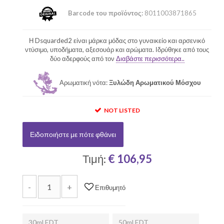
Barcode του προϊόντος:
8011003871865
Η Dsquarded2 είναι μάρκα μόδας στο γυναικείο και αρσενικό
ντύσιμο, υποδήματα, αξεσουάρ και αρώματα. Ιδρύθηκε από τους
δύο αδερφούς από τον
Διαβάστε περισσότερα..
Αρωματική νότα:
Ξυλώδη Αρωματικού Μόσχου
NOT LISTED
Ειδοποιήστε με πότε φθάνει
Τιμή:
€ 106,95
-
+
Επιθυμητό
30ml EDT
50ml EDT