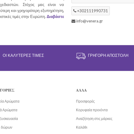
χεδιαστών. Στόχος μας είναι να
ύτερη και γρηγορότερη εξυπηρέτηση,
+302111990731
υστικές τιμές στην Ευρώπη.
Διαβάστε
info@venera.gr
ΟΙ ΚΑΛΎΤΕΡΕΣ ΤΙΜΈΣ
ΓΡΉΓΟΡΗ ΑΠΟΣΤΟΛΉ
ΓΟΡΙΕΣ
ΑΛΛΑ
εία Αρώματα
Προσφορές
ά Αρώματα
Κορυφαία προιόντα
Συσκευασία
Αναζήτηση στις μάρκες
α δώρων
Καλάθι