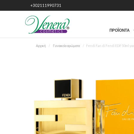
+302111990731
ΠΡΟΪΌΝΤΑ
Αρχική
Γυναικεία αρώματα
Fendi Fan di Fendi EDP 50ml για