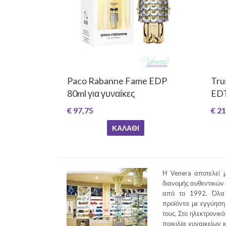
Paco Rabanne Fame EDP
Tru
80ml για γυναίκες
EDT 
€ 97,75
€ 21
ΚΑΛΆΘΙ
Η Venera αποτελεί μ
διανομής αυθεντικών
από το 1992. Όλα 
προϊόντα με εγγύηση 
τους. Στο ηλεκτρονικό
ποικιλία γυναικείων 