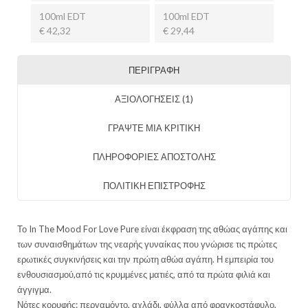
100ml EDT
100ml EDT
€ 42,32
€ 29,44
ΠΕΡΙΓΡΑΦΉ
ΑΞΙΟΛΟΓΉΣΕΙΣ (1)
ΓΡΑΨΤΕ ΜΙΑ ΚΡΙΤΙΚΗ
ΠΛΗΡΟΦΟΡΙΕΣ ΑΠΟΣΤΟΛΗΣ
ΠΟΛΙΤΙΚΗ ΕΠΙΣΤΡΟΦΗΣ
Το In The Mood For Love Pure είναι έκφραση της αθώας αγάπης και
των συναισθημάτων της νεαρής γυναίκας που γνώρισε τις πρώτες
ερωτικές συγκινήσεις και την πρώτη αθώα αγάπη. Η εμπειρία του
ενθουσιασμού,από τις κρυμμένες ματιές, από τα πρώτα φιλιά και
άγγιγμα.
Νότες κορυφής: περγαμόντο, αχλάδι, φύλλα από φραγκοστάφυλο,