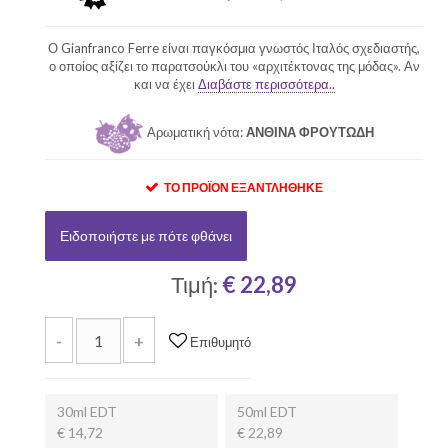
Ο Gianfranco Ferre είναι παγκόσμια γνωστός Ιταλός σχεδιαστής,
ο οποίος αξίζει το παρατσούκλι του «αρχιτέκτονας της μόδας». Αν
και να έχει
Διαβάστε περισσότερα..
Αρωματική νότα:
ΑΝΘΙΝΑ ΦΡΟΥΤΩΔΗ
ΤΟ ΠΡΟΪΌΝ ΕΞΑΝΤΛΉΘΗΚΕ
Ειδοποιήστε με πότε φθάνει
Τιμή:
€ 22,89
-
+
Επιθυμητό
30ml EDT
50ml EDT
€ 14,72
€ 22,89