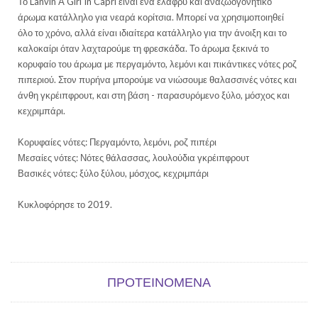
Το Lanvin A Girl In Capri είναι ένα ελαφρύ και αναζωογονητικό
άρωμα κατάλληλο για νεαρά κορίτσια. Μπορεί να χρησιμοποιηθεί
όλο το χρόνο, αλλά είναι ιδιαίτερα κατάλληλο για την άνοιξη και το
καλοκαίρι όταν λαχταρούμε τη φρεσκάδα. Το άρωμα ξεκινά το
κορυφαίο του άρωμα με περγαμόντο, λεμόνι και πικάντικες νότες ροζ
πιπεριού. Στον πυρήνα μπορούμε να νιώσουμε θαλασσινές νότες και
άνθη γκρέιπφρουτ, και στη βάση - παρασυρόμενο ξύλο, μόσχος και
κεχριμπάρι.
Κορυφαίες νότες: Περγαμόντο, λεμόνι, ροζ πιπέρι
Μεσαίες νότες: Νότες θάλασσας, λουλούδια γκρέιπφρουτ
Βασικές νότες: ξύλο ξύλου, μόσχος, κεχριμπάρι
Κυκλοφόρησε το 2019.
ΠΡΟΤΕΙΝΌΜΕΝΑ