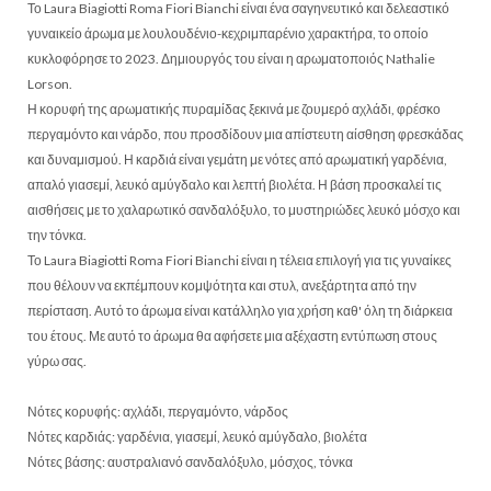
Το Laura Biagiotti Roma Fiori Bianchi είναι ένα σαγηνευτικό και δελεαστικό
γυναικείο άρωμα με λουλουδένιο-κεχριμπαρένιο χαρακτήρα, το οποίο
κυκλοφόρησε το 2023. Δημιουργός του είναι η αρωματοποιός Nathalie
Lorson.
Η κορυφή της αρωματικής πυραμίδας ξεκινά με ζουμερό αχλάδι, φρέσκο
περγαμόντο και νάρδο, που προσδίδουν μια απίστευτη αίσθηση φρεσκάδας
και δυναμισμού. Η καρδιά είναι γεμάτη με νότες από αρωματική γαρδένια,
απαλό γιασεμί, λευκό αμύγδαλο και λεπτή βιολέτα. Η βάση προσκαλεί τις
αισθήσεις με το χαλαρωτικό σανδαλόξυλο, το μυστηριώδες λευκό μόσχο και
την τόνκα.
Το Laura Biagiotti Roma Fiori Bianchi είναι η τέλεια επιλογή για τις γυναίκες
που θέλουν να εκπέμπουν κομψότητα και στυλ, ανεξάρτητα από την
περίσταση. Αυτό το άρωμα είναι κατάλληλο για χρήση καθ' όλη τη διάρκεια
του έτους. Με αυτό το άρωμα θα αφήσετε μια αξέχαστη εντύπωση στους
γύρω σας.
Νότες κορυφής: αχλάδι, περγαμόντο, νάρδος
Νότες καρδιάς: γαρδένια, γιασεμί, λευκό αμύγδαλο, βιολέτα
Νότες βάσης: αυστραλιανό σανδαλόξυλο, μόσχος, τόνκα