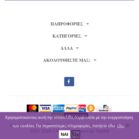
ΠΛΗΡΟΦΟΡΊΕΣ
ΚΑΤΗΓΟΡΙΕΣ
ΑΛΛΑ
ΑΚΟΛΟΥΘΗΣΤΕ ΜΑΣ:
Χρησιμοποιώντας αυτή την ιστοσελίδα,συμφωνείτε με την ενεργοποίηση
Venera Commerce LTD. Όλα τα δικαιώματα είναι κατοχυρωμένα ©
των cookies. Για περισσότερες πληρоφορίες, πατήστε εδω
εδω
2011-2026. | Ανεπτυγμένο από την
Tendrik
ΝΑΙ
Όχι