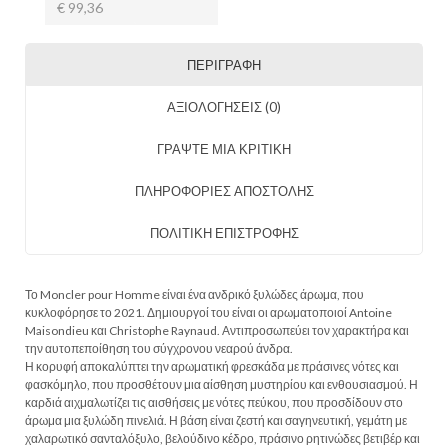
€ 99,36
ΠΕΡΙΓΡΑΦΉ
ΑΞΙΟΛΟΓΉΣΕΙΣ (0)
ΓΡΑΨΤΕ ΜΙΑ ΚΡΙΤΙΚΗ
ΠΛΗΡΟΦΟΡΙΕΣ ΑΠΟΣΤΟΛΗΣ
ΠΟΛΙΤΙΚΗ ΕΠΙΣΤΡΟΦΗΣ
Το Moncler pour Homme είναι ένα ανδρικό ξυλώδες άρωμα, που
κυκλοφόρησε το 2021. Δημιουργοί του είναι οι αρωματοποιοί Antoine
Maisondieu και Christophe Raynaud. Αντιπροσωπεύει τον χαρακτήρα και
την αυτοπεποίθηση του σύγχρονου νεαρού άνδρα.
Η κορυφή αποκαλύπτει την αρωματική φρεσκάδα με πράσινες νότες και
φασκόμηλο, που προσθέτουν μια αίσθηση μυστηρίου και ενθουσιασμού. Η
καρδιά αιχμαλωτίζει τις αισθήσεις με νότες πεύκου, που προσδίδουν στο
άρωμα μια ξυλώδη πινελιά. Η βάση είναι ζεστή και σαγηνευτική, γεμάτη με
χαλαρωτικό σανταλόξυλο, βελούδινο κέδρο, πράσινο ρητινώδες βετιβέρ και