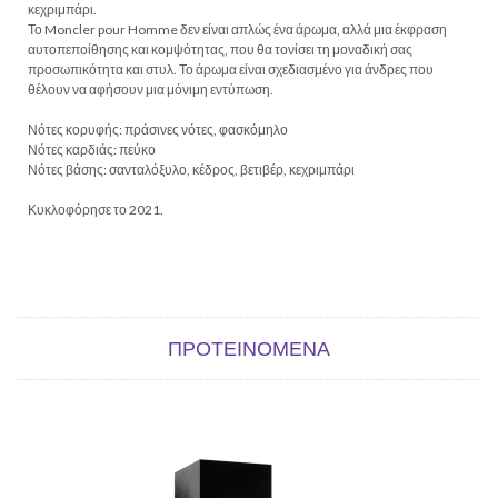
κεχριμπάρι.
Το Moncler pour Homme δεν είναι απλώς ένα άρωμα, αλλά μια έκφραση
αυτοπεποίθησης και κομψότητας, που θα τονίσει τη μοναδική σας
προσωπικότητα και στυλ. Το άρωμα είναι σχεδιασμένο για άνδρες που
θέλουν να αφήσουν μια μόνιμη εντύπωση.
Νότες κορυφής: πράσινες νότες, φασκόμηλο
Νότες καρδιάς: πεύκο
Νότες βάσης: σανταλόξυλο, κέδρος, βετιβέρ, κεχριμπάρι
Κυκλοφόρησε το 2021.
ΠΡΟΤΕΙΝΌΜΕΝΑ