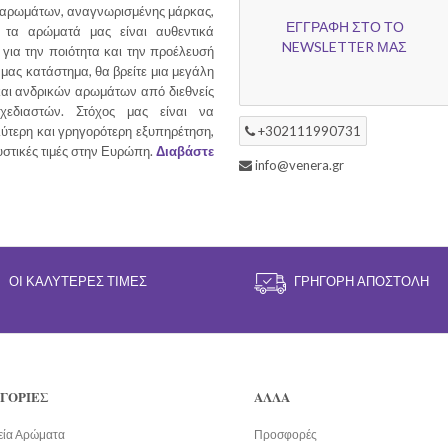
 αρωμάτων, αναγνωρισμένης μάρκας,
ΕΓΓΡΑΦΗ ΣΤΟ ΤΟ
τα αρώματά μας είναι αυθεντικά
NEWSLETTER ΜΑΣ
για την ποιότητα και την προέλευσή
 μας κατάστημα, θα βρείτε μια μεγάλη
και ανδρικών αρωμάτων από διεθνείς
χεδιαστών. Στόχος μας είναι να
ύτερη και γρηγορότερη εξυπηρέτηση,
+302111990731
υστικές τιμές στην Ευρώπη.
Διαβάστε
info@venera.gr
ΟΙ ΚΑΛΎΤΕΡΕΣ ΤΙΜΈΣ
ΓΡΉΓΟΡΗ ΑΠΟΣΤΟΛΉ
ΓΟΡΙΕΣ
ΑΛΛΑ
εία Αρώματα
Προσφορές