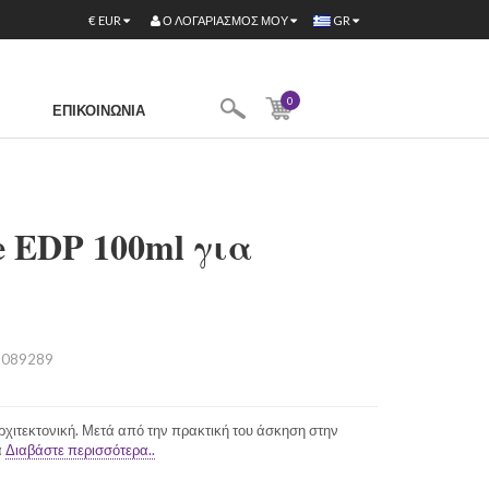
Ο ΛΟΓΑΡΙΑΣΜΌΣ ΜΟΥ
€
EUR
GR
0
ΕΠΙΚΟΙΝΩΝΊΑ
e EDP 100ml για
089289
χιτεκτονική. Μετά από την πρακτική του άσκηση στην
α
Διαβάστε περισσότερα..