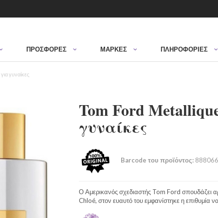
ΠΡΟΣΦΟΡΈΣ
ΜΆΡΚΕΣ
ΠΛΗΡΟΦΟΡΙΕΣ
για γυναίκες
Tom Ford Metalliqu
γυναίκες
Barcode του προϊόντος:
888066
Ο Αμερικανός σχεδιαστής Tom Ford σπουδάζει αρ
Chloé, στον ευαυτό του εμφανίστηκε η επιθυμία ν