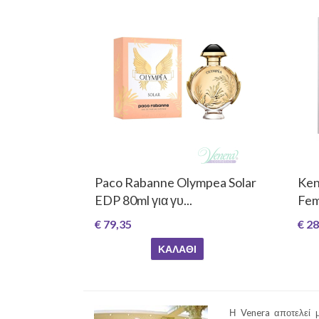
Paco Rabanne Olympea Solar
Ken
EDP 80ml για γυ...
Fem
€ 79,35
€ 28
ΚΑΛΆΘΙ
Η Venera αποτελεί μ