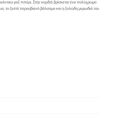
άντικο ροζ πιπέρι. Στην καρδιά βρίσκεται ένα πολύχρωμο
ίλια, το ζεστό περουβιανό βάλσαμο και η ξυλώδη μυρωδιά του