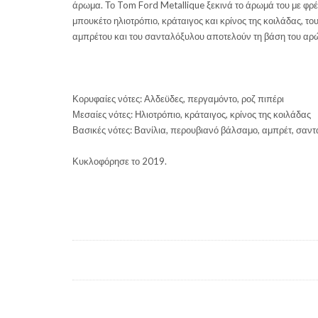
άρωμα. Το Tom Ford Metallique ξεκινά το άρωμά του με φρ
μπουκέτο ηλιοτρόπιο, κράταιγος και κρίνος της κοιλάδας, τ
αμπρέτου και του σανταλόξυλου αποτελούν τη βάση του αρώ
Κορυφαίες νότες: Αλδεϋδες, περγαμόντο, ροζ πιπέρι
Μεσαίες νότες: Ηλιοτρόπιο, κράταιγος, κρίνος της κοιλάδας
Βασικές νότες: Βανίλια, περουβιανό βάλσαμο, αμπρέτ, σαν
Κυκλοφόρησε το 2019.