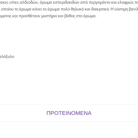
έσκες νότες αλδεϋδών, άρωμα εσπεριδοειδών από περγαμόντο και ελαφρώς πικ
ου οποίου το άρωμα κάνει το άρωμα πολύ θηλυκό και διακριτικό. Η νόστιμη βαν
ματος και προσθέτουν μυστήριο και βάθος στο άρωμα.
ταλόξυλο
ΠΡΟΤΕΙΝΌΜΕΝΑ