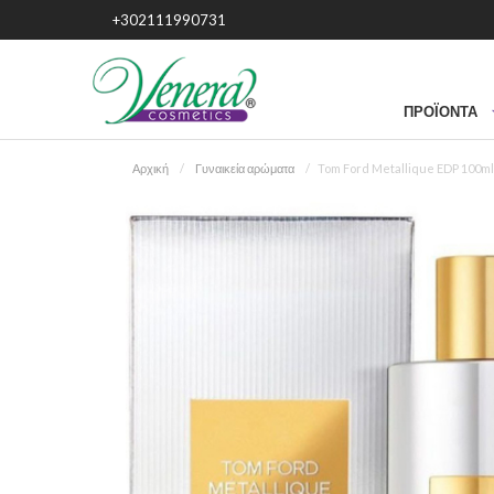
+302111990731
ΠΡΟΪΌΝΤΑ
Αρχική
Γυναικεία αρώματα
Tom Ford Metallique EDP 100ml 