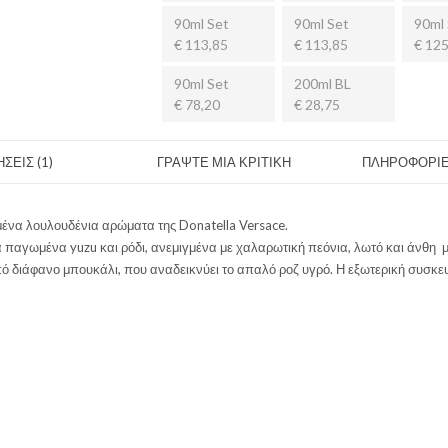
90ml Set
90ml Set
90ml 
€ 113,85
€ 113,85
€ 125
90ml Set
200ml BL
€ 78,20
€ 28,75
ΣΕΙΣ (1)
ΓΡΑΨΤΕ ΜΙΑ ΚΡΙΤΙΚΗ
ΠΛΗΡΟΦΟΡΙΕ
μένα λουλουδένια αρώματα της Donatella Versace.
παγωμένα yuzu και ρόδι, ανεμιγμένα με χαλαρωτική πεόνια, λωτό και άνθη μ
ό διάφανο μπουκάλι, που αναδεικνύει το απαλό ροζ υγρό. Η εξωτερική συσκευ