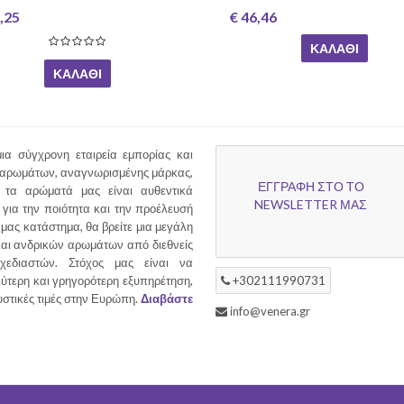
,25
€ 46,46
ΚΑΛΆΘΙ
ΚΑΛΆΘΙ
ια σύγχρονη εταιρεία εμπορίας και
 αρωμάτων, αναγνωρισμένης μάρκας,
ΕΓΓΡΑΦΗ ΣΤΟ ΤΟ
τα αρώματά μας είναι αυθεντικά
NEWSLETTER ΜΑΣ
για την ποιότητα και την προέλευσή
 μας κατάστημα, θα βρείτε μια μεγάλη
και ανδρικών αρωμάτων από διεθνείς
χεδιαστών. Στόχος μας είναι να
ύτερη και γρηγορότερη εξυπηρέτηση,
+302111990731
υστικές τιμές στην Ευρώπη.
Διαβάστε
info@venera.gr