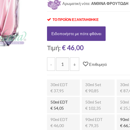
Αρωματική νότα:
ΑΝΘΙΝΑ ΦΡΟΥΤΩΔΗ
ΤΟ ΠΡΟΪΌΝ ΕΞΑΝΤΛΉΘΗΚΕ
Ειδοποιήστε με πότε φθάνει
Τιμή:
€ 46,00
-
+
Επιθυμητό
30ml EDT
30ml Set
30ml 
€ 37,95
€ 90,85
€ 87,
50ml EDT
50ml Set
50ml 
€ 54,05
€ 102,35
€ 25,
90ml EDT
90ml EDT
90ml
€ 46,00
€ 79,35
€ 66,