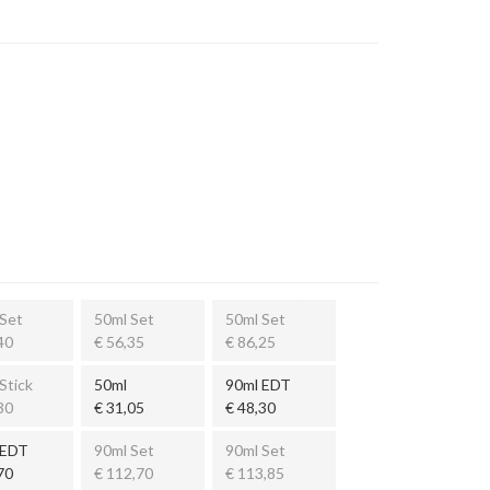
Set
50ml Set
50ml Set
40
€ 56,35
€ 86,25
Stick
50ml
90ml EDT
30
€ 31,05
€ 48,30
 EDT
90ml Set
90ml Set
70
€ 112,70
€ 113,85