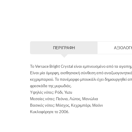
ΠΕΡΙΓΡΑΦΉ
ΑΞΙΟΛΟΓΉ
Το Versace Bright Crystal είναι εμπνευσμένο από τα αγαπη
Είναι μία όμορφη, αισθησιακή σύνθεση από αναζωογονητικά 
κεχριμπαριού. Το πανέμορφο μπουκάλι έχει δημιουργηθεί απ
φρεσκάδα της μυρωδιάς.
Υψηλές νότες: Ρόδι, Yuzu
Μεσαίες νότες: Πεόνια, Λώτος, Μανώλια
Βασικές νότες: Μόσχος, Κεχριμπάρι, Μαόνι
Κυκλοφόρησε το 2006.