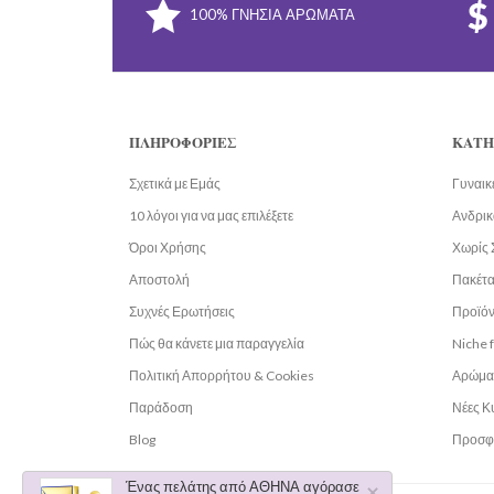
100% ΓΝΉΣΙΑ ΑΡΏΜΑΤΑ
ΠΛΗΡΟΦΟΡΊΕΣ
ΚΑΤΗ
Σχετικά με Εμάς
Γυναικ
10 λόγοι για να μας επιλέξετε
Ανδρικ
Όροι Χρήσης
Χωρίς 
Αποστολή
Πακέτ
Συχνές Ερωτήσεις
Προϊόν
Πώς θα κάνετε μια παραγγελία
Niche 
Πολιτική Απορρήτου & Cookies
Αρώμα
Παράδοση
Νέες Κ
Blog
Προσφ
Ένας πελάτης από ΑΘΗΝΑ αγόρασε
×