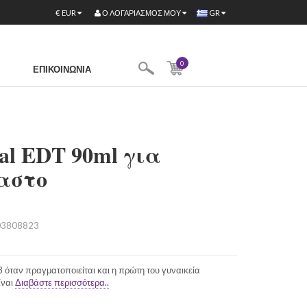
Ο ΛΟΓΑΡΙΑΣΜΌΣ ΜΟΥ
€
EUR
GR
0
ΕΠΙΚΟΙΝΩΝΊΑ
tal EDT 90ml για
αστo
3808823
8 όταν πραγματοποιείται και η πρώτη του γυναικεία
ίναι
Διαβάστε περισσότερα..