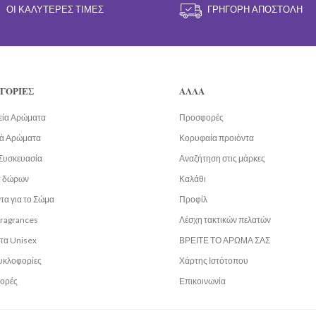
ΟΙ ΚΑΛΎΤΕΡΕΣ ΤΙΜΈΣ
ΓΡΉΓΟΡΗ ΑΠΟΣΤΟΛΉ
ΓΟΡΙΕΣ
ΑΛΛΑ
εία Αρώματα
Προσφορές
ά Αρώματα
Κορυφαία προιόντα
Συσκευασία
Αναζήτηση στις μάρκες
α δώρων
Καλάθι
τα για το Σώμα
Προφίλ
fragrances
Λέσχη τακτικών πελατών
τα Unisex
ΒΡΕΙΤΕ ΤΟ ΑΡΩΜΑ ΣΑΣ
υκλοφορίες
Χάρτης Ιστότοπου
ορές
Επικοινωνία