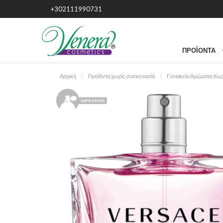
+302111990731
ΠΡΟΪΌΝΤΑ
Αρχική
Προϊόντα χωρίς συσκευασία
Γυναικεία Αρώματα Χωρ