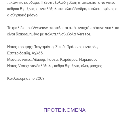
πικάντικο κάρδαμο. Η ζεστή, ξυλώδη βάση αποτελείται από νότες
κέδρου Βιρτζίνια, σανταλόξυλο και ελαιόδενδρο, εμπλουτισμένο με
αισθησιακό μόσχο.
Το φιαλίδιο του Versense αποτελείται από ανοιχτό πράσινο γυαλί και
είναι διακοσμημένο με πολυτελή σύμβολα Versace.
Νότες κορυφής: Περγαμόντο, Συκιά, Πράσινο μανταρίνι,
Εσπεριδοειδή, Αχλάδι
Μεσαίες νότες: Λίλιουμ, Γιασεμί, Καρδαμον, Νάρκισσος
Νότες βάσης: σανδαλόξυλο, κέδρο Βιρτζίνια, ελιά, μόσχος
Κυκλοφόρησε το 2009.
ΠΡΟΤΕΙΝΌΜΕΝΑ