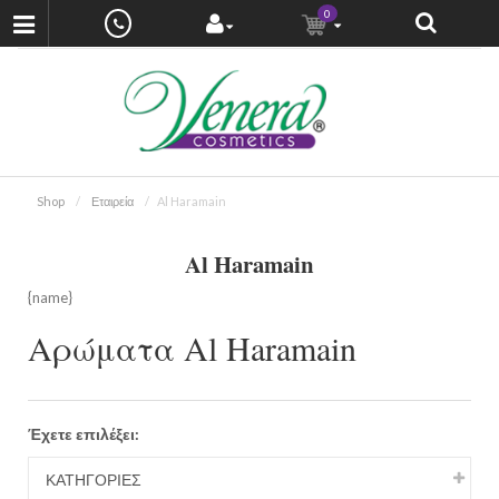
0
Shop
Εταιρεία
Al Haramain
Al Haramain
{
name
}
Αρώματα Al Haramain
Έχετε επιλέξει:
ΚΑΤΗΓΟΡΙΕΣ