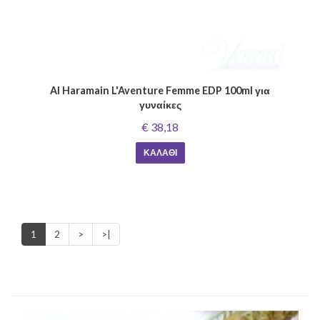
Al Haramain L'Aventure Femme EDP 100ml για
γυναίκες
€ 38,18
ΚΑΛΆΘΙ
1
2
>
>|