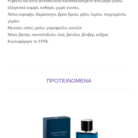
Η φιάλη του Boss Bottled είναι κατασκευασμένο από βαρύ γυαλί,
εξαιρετικά κομψό, καθαρό, χωρίς γωνίες.
Νότες κορυφής: δαμάσκηνο, βρύα δρυός, μήλο, λεμόνι, περγαμόντο,
γεράνι
Μεσαίες νότες: μαόνι, γαρύφαλλο, κανέλα
Νότες βάσης: σανταλόξυλο, ελιά, βανίλια, βέτιβερ, κέδρος
Κυκλοφόρησε το 1998.
ΠΡΟΤΕΙΝΌΜΕΝΑ