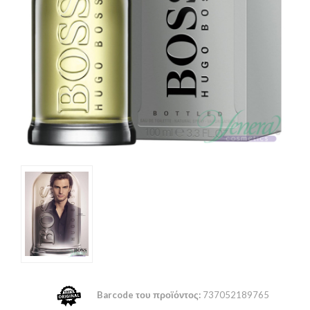
Barcode του προϊόντος:
737052189765