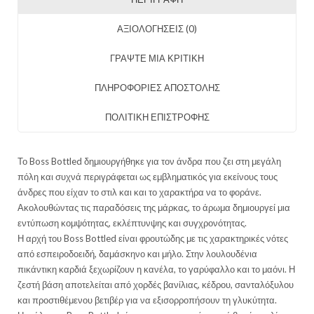
ΑΞΙΟΛΟΓΉΣΕΙΣ (0)
ΓΡΑΨΤΕ ΜΙΑ ΚΡΙΤΙΚΗ
ΠΛΗΡΟΦΟΡΙΕΣ ΑΠΟΣΤΟΛΗΣ
ΠΟΛΙΤΙΚΗ ΕΠΙΣΤΡΟΦΗΣ
Το Boss Bottled δημιουργήθηκε για τον άνδρα που ζει στη μεγάλη
πόλη και συχνά περιγράφεται ως εμβληματικός για εκείνους τους
άνδρες που είχαν το στιλ και και το χαρακτήρα να το φοράνε.
Ακολουθώντας τις παραδόσεις της μάρκας, το άρωμα δημιουργεί μια
εντύπωση κομψότητας, εκλέπτυνψης και συγχρονότητας.
Η αρχή του Boss Bottled είναι φρουτώδης με τις χαρακτηρικές νότες
από εσπειροδοειδή, δαμάσκηνο και μήλο. Στην λουλουδένια
πικάντικη καρδιά ξεχωρίζουν η κανέλα, το γαρύφαλλο και το μαόνι. Η
ζεστή βάση αποτελείται από χορδές βανίλιας, κέδρου, σανταλόξυλου
και προστιθέμενου βετιβέρ για να εξισορροπήσουν τη γλυκύτητα.