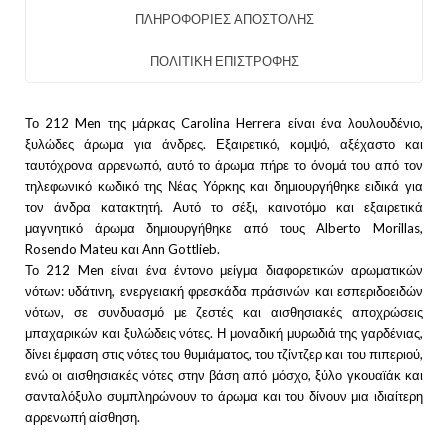
ΠΛΗΡΟΦΟΡΙΕΣ ΑΠΟΣΤΟΛΗΣ
ΠΟΛΙΤΙΚΗ ΕΠΙΣΤΡΟΦΗΣ
Το 212 Men της μάρκας Carolina Herrera είναι ένα λουλουδένιο,
ξυλώδες άρωμα για άνδρες. Εξαιρετικό, κομψό, αξέχαστο και
ταυτόχρονα αρρενωπό, αυτό το άρωμα πήρε το όνομά του από τον
τηλεφωνικό κωδικό της Νέας Υόρκης και δημιουργήθηκε ειδικά για
τον άνδρα κατακτητή. Αυτό το σέξι, καινοτόμο και εξαιρετικά
μαγνητικό άρωμα δημιουργήθηκε από τους Alberto Morillas,
Rosendo Mateu και Ann Gottlieb.
Το 212 Men είναι ένα έντονο μείγμα διαφορετικών αρωματικών
νότων: υδάτινη, ενεργειακή φρεσκάδα πράσινών και εσπεριδοειδών
νότων, σε συνδυασμό με ζεστές και αισθησιακές αποχρώσεις
μπαχαρικών και ξυλώδεις νότες. Η μοναδική μυρωδιά της γαρδένιας,
δίνει έμφαση στις νότες του θυμιάματος, του τζίντζερ και του πιπεριού,
ενώ οι αισθησιακές νότες στην βάση από μόσχο, ξύλο γκουαϊάκ και
σανταλόξυλο συμπληρώνουν το άρωμα και του δίνουν μια ιδιαίτερη
αρρενωπή αίσθηση.