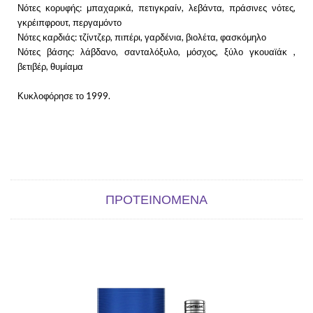
Νότες κορυφής: μπαχαρικά, πετιγκραίν, λεβάντα, πράσινες νότες,
γκρέιπφρουτ, περγαμόντο
Νότες καρδιάς: τζίντζερ, πιπέρι, γαρδένια, βιολέτα, φασκόμηλο
Νότες βάσης: λάβδανο, σανταλόξυλο, μόσχος, ξύλο γκουαϊάκ ,
βετιβέρ, θυμίαμα
Κυκλοφόρησε το 1999.
ΠΡΟΤΕΙΝΌΜΕΝΑ