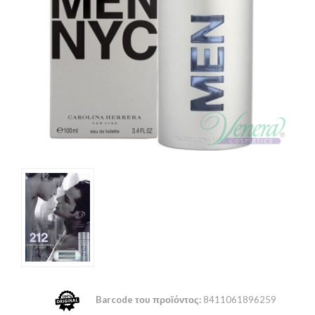
Barcode του προϊόντος:
8411061896259