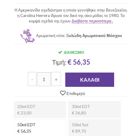
Η Αμερικανίδα σχεδιάστρια η οποία γεννήθηκε στην Βενεζουέλα,
η Carolina Herrera ίδρυσε τον δικό της οίκο μόδας το 1980. Τα
κομψά σχέδιά της έχουν
Διαβάστε περισσότερα..
Αρωματική νότα:
Ξυλώδη Αρωματικού Μόσχου
ΔΙΑΘΈΣΙΜΟ
Τιμή:
€ 56,35
-
+
ΚΑΛΆΘΙ
Επιθυμητό
20ml EDT
30ml EDT
€ 23,00
€ 36,80
50ml EDT
50ml Set
€ 56,35
€ 89,70