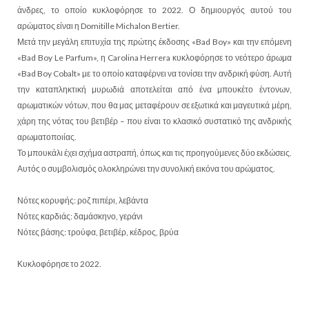
άνδρες, το οποίο κυκλοφόρησε το 2022. Ο δημιουργός αυτού του
αρώματος είναι η Domitille Michalon Bertier.
Μετά την μεγάλη επιτυχία της πρώτης έκδοσης «Bad Boy» και την επόμενη
«Bad Boy Le Parfum», η Carolina Herrera κυκλοφόρησε το νεότερο άρωμα
«Bad Boy Cobalt» με το οποίο καταφέρνει να τονίσει την ανδρική φύση. Αυτή
την καταπληκτική μυρωδιά αποτελείται από ένα μπουκέτο έντονων,
αρωματικών νότων, που θα μας μεταφέρουν σε εξωτικά και μαγευτικά μέρη,
χάρη της νότας του βετιβέρ – που είναι το κλασικό συστατικό της ανδρικής
αρωματοποιίας.
Το μπουκάλι έχει σχήμα αστραπή, όπως και τις προηγούμενες δύο εκδώσεις.
Αυτός ο συμβολισμός ολοκληρώνει την συνολική εικόνα του αρώματος.
Νότες κορυφής: ροζ πιπέρι, λεβάντα
Νότες καρδιάς: δαμάσκηνο, γεράνι
Νότες βάσης: τρούφα, βετιβέρ, κέδρος, βρύα
Κυκλοφόρησε το 2022.