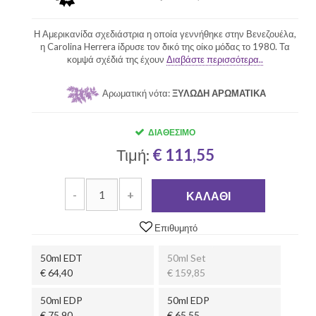
Η Αμερικανίδα σχεδιάστρια η οποία γεννήθηκε στην Βενεζουέλα,
η Carolina Herrera ίδρυσε τον δικό της οίκο μόδας το 1980. Τα
κομψά σχέδιά της έχουν
Διαβάστε περισσότερα..
Αρωματική νότα:
ΞΥΛΩΔΗ ΑΡΩΜΑΤΙΚΑ
ΔΙΑΘΈΣΙΜΟ
Τιμή:
€ 111,55
-
+
ΚΑΛΆΘΙ
Επιθυμητό
50ml EDT
50ml Set
€ 64,40
€ 159,85
50ml EDP
50ml EDP
€ 75,90
€ 65,55