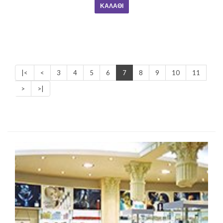
ΚΑΛΆΘΙ
|<
<
3
4
5
6
7
8
9
10
11
>
>|