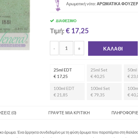
Αρωματική νότα:
ΑΡΩΜΑΤΙΚΑ ΦΟΥΖΕ
ΔΙΑΘΈΣΙΜΟ
Τιμή:
€ 17,25
-
+
ΚΑΛΆΘΙ
25ml EDT
25ml Set
50ml
€ 17,25
€ 40,25
€ 23,
100ml EDT
100ml Set
100m
€ 21,85
€ 79,35
€ 40,
ΣΕΙΣ (0)
ΓΡΑΨΤΕ ΜΙΑ ΚΡΙΤΙΚΗ
ΠΛΗΡΟΦΟΡΙΕ
έσκο άρωμα. Ένα άρρηκτα συνδεδεμένο με τη φύση άρωμα που παραπέμπει στη θαλάσσι