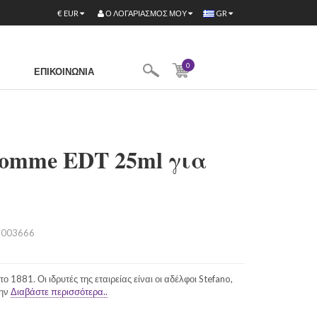
Ο ΛΟΓΑΡΙΑΣΜΌΣ ΜΟΥ
€
EUR
GR
0
ΕΠΙΚΟΙΝΩΝΊΑ
 Homme EDT 25ml για
003666
το 1881. Οι ιδρυτές της εταιρείας είναι οι αδέλφοι Stefano,
την
Διαβάστε περισσότερα..