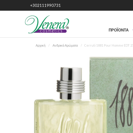
+302111990731
ΠΡΟΪΌΝΤΑ
Αρχική
Ανδρικά Αρώματα
Cerruti 1881 Pour Homme EDT 25