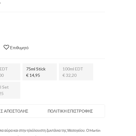
Ρ
Επιθυμητό
 EDT
75ml Stick
100ml EDT
00
€ 14,95
€ 32,20
l Set
25
Σ ΑΠΟΣΤΟΛΗΣ
ΠΟΛΙΤΙΚΗ ΕΠΙΣΤΡΟΦΗΣ
α αύρα και στην ηλιόλουστη ζωντάνια της Μεσογείου. Ο Martin