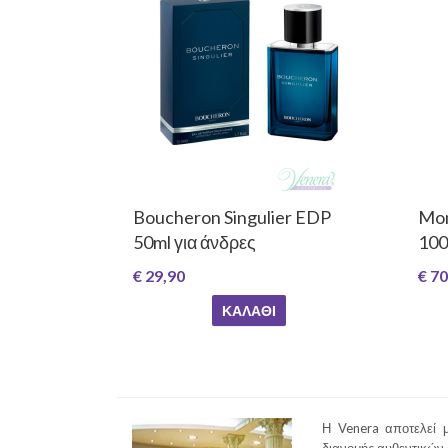
Boucheron Singulier EDP
Mon
50ml για άνδρες
100m
€ 29,90
€ 70
ΚΑΛΆΘΙ
Η Venera αποτελεί μ