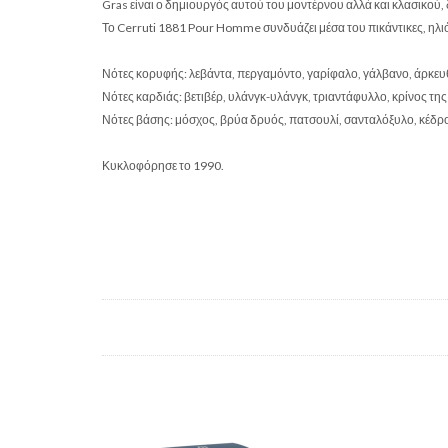
Gras είναι ο δημιουργός αυτού του μοντέρνου αλλά και κλασικού,
То Cerruti 1881 Pour Homme συνδυάζει μέσα του πικάντικες, ηλ
Νότες κορυφής: λεβάντα, περγαμόντο, γαρίφαλο, γάλβανο, άρκευθ
Νότες καρδιάς: βετιβέρ, υλάνγκ-υλάνγκ, τριαντάφυλλο, κρίνος 
Νότες βάσης: μόσχος, βρύα δρυός, πατσουλί, σανταλόξυλο, κέδρο
Κυκλοφόρησε το 1990.