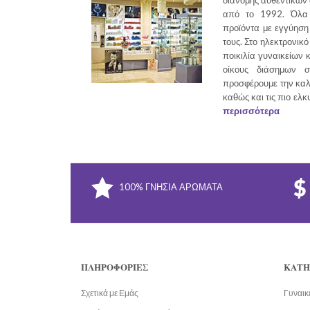
διανομής αυθεντικών
από το 1992. Όλα 
προϊόντα με εγγύηση 
τους. Στο ηλεκτρονικό
ποικιλία γυναικείων 
οίκους διάσημων σ
προσφέρουμε την καλ
καθώς και τις πιο ελκ
περισσότερα
100% ΓΝΉΣΙΑ ΑΡΏΜΑΤΑ
ΠΛΗΡΟΦΟΡΊΕΣ
ΚΑΤΗ
Σχετικά με Εμάς
Γυναικ