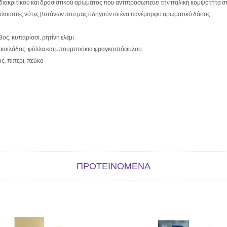
 διακριτικού και δροσιστικού αρώματος που αντιπροσωπεύει την ιταλική κομψότητα σ
ιόλουστες νότες βοτάνων που μας οδηγούν σε ένα πανέμορφο αρωματικό δάσος.
ος, κυπαρίσσι, ρητίνη ελέμι
της κοιλάδας, φύλλα και μπουμπούκια φραγκοστάφυλου
ς, πιπέρι, πεύκο
ΠΡΟΤΕΙΝΌΜΕΝΑ