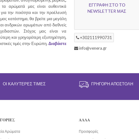
 αρωμάτων, αναγνωρισμένης μάρκας,
ΕΓΓΡΑΦΗ ΣΤΟ ΤΟ
τα αρώματά μας είναι αυθεντικά
NEWSLETTER ΜΑΣ
για την ποιότητα και την προέλευσή
 μας κατάστημα, θα βρείτε μια μεγάλη
και ανδρικών αρωμάτων από διεθνείς
χεδιαστών. Στόχος μας είναι να
ύτερη και γρηγορότερη εξυπηρέτηση,
+302111990731
υστικές τιμές στην Ευρώπη.
Διαβάστε
info@venera.gr
ΟΙ ΚΑΛΎΤΕΡΕΣ ΤΙΜΈΣ
ΓΡΉΓΟΡΗ ΑΠΟΣΤΟΛΉ
ΓΟΡΙΕΣ
ΑΛΛΑ
εία Αρώματα
Προσφορές