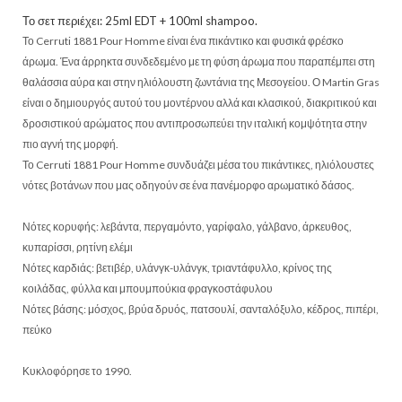
Το σετ περιέχει: 25ml EDT + 100ml shampoo.
Το Cerruti 1881 Pour Homme είναι ένα πικάντικο και φυσικά φρέσκο
άρωμα. Ένα άρρηκτα συνδεδεμένο με τη φύση άρωμα που παραπέμπει στη
θαλάσσια αύρα και στην ηλιόλουστη ζωντάνια της Μεσογείου. Ο Martin Gras
είναι ο δημιουργός αυτού του μοντέρνου αλλά και κλασικού, διακριτικού και
δροσιστικού αρώματος που αντιπροσωπεύει την ιταλική κομψότητα στην
πιο αγνή της μορφή.
То Cerruti 1881 Pour Homme συνδυάζει μέσα του πικάντικες, ηλιόλουστες
νότες βοτάνων που μας οδηγούν σε ένα πανέμορφο αρωματικό δάσος.
Νότες κορυφής: λεβάντα, περγαμόντο, γαρίφαλο, γάλβανο, άρκευθος,
κυπαρίσσι, ρητίνη ελέμι
Νότες καρδιάς: βετιβέρ, υλάνγκ-υλάνγκ, τριαντάφυλλο, κρίνος της
κοιλάδας, φύλλα και μπουμπούκια φραγκοστάφυλου
Νότες βάσης: μόσχος, βρύα δρυός, πατσουλί, σανταλόξυλο, κέδρος, πιπέρι,
πεύκο
Κυκλοφόρησε το 1990.