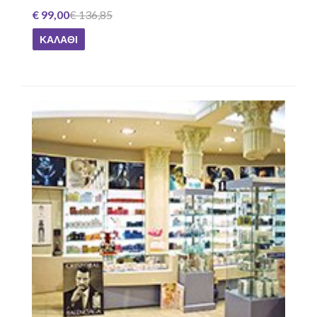
€ 99,00
€ 136,85
ΚΑΛΆΘΙ