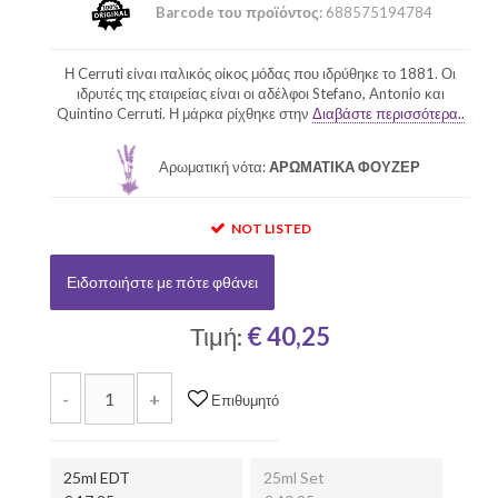
Barcode του προϊόντος:
688575194784
Η Cerruti είναι ιταλικός οίκος μόδας που ιδρύθηκε το 1881. Οι
ιδρυτές της εταιρείας είναι οι αδέλφοι Stefano, Antonio και
Quintino Cerruti. Η μάρκα ρίχθηκε στην
Διαβάστε περισσότερα..
Αρωματική νότα:
ΑΡΩΜΑΤΙΚΑ ΦΟΥΖΕΡ
NOT LISTED
Ειδοποιήστε με πότε φθάνει
Τιμή:
€ 40,25
-
+
Επιθυμητό
25ml EDT
25ml Set