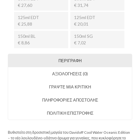
€ 27,60
€ 31,74
125ml EDT
125ml EDT
€ 25,88
€ 20,01
150ml BL
150ml SG
€ 8,86
€ 7,02
ΠΕΡΙΓΡΑΦΉ
ΑΞΙΟΛΟΓΉΣΕΙΣ (0)
ΓΡΑΨΤΕ ΜΙΑ ΚΡΙΤΙΚΗ
ΠΛΗΡΟΦΟΡΙΕΣ ΑΠΟΣΤΟΛΗΣ
ΠΟΛΙΤΙΚΗ ΕΠΙΣΤΡΟΦΗΣ
Βυθιστείτε στη δροσιστική μαγεία του Davidoff Cool Water Oceanic Edition
– το νέο λουλουδένιο-υδάτινο άρωμα για γυναίκες, που κυκλοφόρησε το