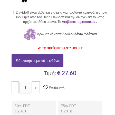
Η Davidoff είναι ελβετική εταιρεία για προϊόντα καπνού, η οποία
ιδρύθηκε από τον Henri Davidoff και την οικογένειά του στις
αρχές του 20ου αιώνα. Το
Διαβάστε περισσότερα..
Αρωματική νότα:
Λουλουδένια Υδάτινα
ΤΟ ΠΡΟΪΌΝ ΕΞΑΝΤΛΉΘΗΚΕ
Ειδοποιήστε με πότε φθάνει
Τιμή:
€ 27,60
-
+
Επιθυμητό
30ml EDT
75ml EDT
€ 20,01
€ 20,01