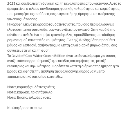
2023 και συμβολίζει τη δύναμη και τη μεγαλοπρέπεια του ωκεανού. Αυτό το
άρωμα είναι ο τέλειος συνδυασμός φυσικής καθαρότητας και κομψότητας,
που μεταφέρει τις αισθήσεις σας στην ακτή της όμορφης και απέραντης
γαλάζιας θάλασσας.
Η κορυφή ξεκινά με δροσερές υδάτινες νότες, που σας περιβάλλουν με
ελαφρότητα και φρεσκάδα, σαν να αγγίζετε τον ωκεανό. Στην καρδιά της
σύνθεσης ανθίζει ένα κομψό τριαντάφυλλο, προσδίδοντας μια αίσθηση
ρομαντισμού και απαλής κομψότητας. Ενώ η ξυλώδης βάση προσθέτει
βάθος και ζεστασιά, αφήνοντας μια λεπτή αλλά διαρκή μυρωδιά που σας
συνδέει με τη γη και τη φύση.
Το Davidoff Cool Water Ocean Edition είναι το ιδανικό άρωμα για όσους
αναζητούν ισορροπία μεταξύ φρεσκάδας και κομψότητας, μεταξύ
ελευθερίας και θηλυκότητας. Φορέστε το κατά τη διάρκεια της ημέρας ή το
βράδυ και αφήστε την αίσθηση της θαλασσινής αύρας να γίνει το
χαρακτηριστικό σας σήμα κατατεθέν.
Νότες κορυφής: υδάτινες νότες
Νότες καρδιάς: τριαντάφυλλο
Νότες βάσης: ξυλώδεις νότες
Κυκλοφόρησε το 2023.