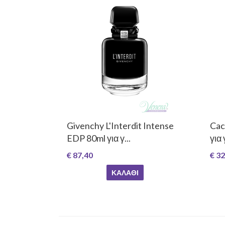
Givenchy L'Interdit Intense
Cac
EDP 80ml για γ...
για
€ 87,40
€ 32
ΚΑΛΆΘΙ