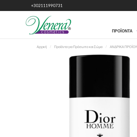
+302111990731
ΠΡΟΪΌΝΤΑ
Αρχική
Προϊόντα για Πρόσωπο και Σώμα
ΑΝΔΡΙΚΑ ΠΡΟΪΟΝ