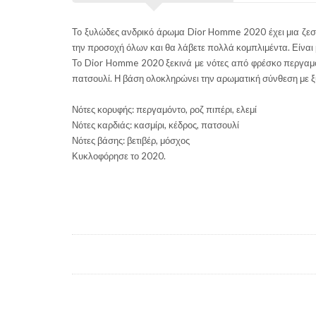
Το ξυλώδες ανδρικό άρωμα Dior Homme 2020 έχει μια ζεστή
την προσοχή όλων και θα λάβετε πολλά κομπλιμέντα. Είναι μ
Το Dior Homme 2020 ξεκινά με νότες από φρέσκο περγαμόντο
πατσουλί. Η βάση ολοκληρώνει την αρωματική σύνθεση με ξυ
Νότες κορυφής: περγαμόντο, ροζ πιπέρι, ελεμί
Νότες καρδιάς: κασμίρι, κέδρος, πατσουλί
Νότες βάσης: βετιβέρ, μόσχος
Κυκλοφόρησε το 2020.