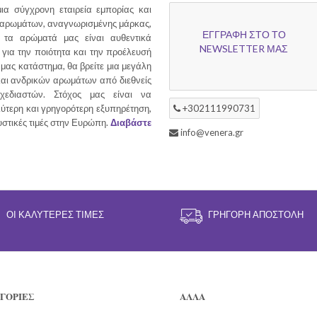
ια σύγχρονη εταιρεία εμπορίας και
 αρωμάτων, αναγνωρισμένης μάρκας,
ΕΓΓΡΑΦΗ ΣΤΟ ΤΟ
τα αρώματά μας είναι αυθεντικά
NEWSLETTER ΜΑΣ
για την ποιότητα και την προέλευσή
 μας κατάστημα, θα βρείτε μια μεγάλη
και ανδρικών αρωμάτων από διεθνείς
χεδιαστών. Στόχος μας είναι να
ύτερη και γρηγορότερη εξυπηρέτηση,
+302111990731
υστικές τιμές στην Ευρώπη.
Διαβάστε
info@venera.gr
ΟΙ ΚΑΛΎΤΕΡΕΣ ΤΙΜΈΣ
ΓΡΉΓΟΡΗ ΑΠΟΣΤΟΛΉ
ΓΟΡΙΕΣ
ΑΛΛΑ