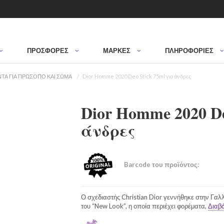
ΠΡΟΣΦΟΡΈΣ
ΜΆΡΚΕΣ
ΠΛΗΡΟΦΟΡΙΕΣ
ΤΑ ΓΙΑ ΠΡΩΣΟΠΟ ΚΑΙ ΣΩΜΑ
Dior Homme 2020 Deo Stick 75ml για άνδρες
Dior Homme 2020 De
άνδρες
Barcode του προϊόντος:
Ο σχεδιαστής Christian Dior γεννήθηκε στην Γαλλ
του “New Look”, η οποία περιέχει φορέματα,
Διαβά