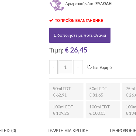
Αρωματική νότα:
ΞΥΛΩΔΗ
ΤΟ ΠΡΟΪΌΝ ΕΞΑΝΤΛΉΘΗΚΕ
Ειδοποιήστε με πότε φθάνει
Τιμή:
€ 26,45
-
+
Επιθυμητό
50ml EDT
50ml EDT
75ml 
€ 62,91
€ 81,65
€ 26,
100ml EDT
100ml EDT
100m
€ 109,25
€ 100,05
€ 134
ΣΕΙΣ (0)
ΓΡΑΨΤΕ ΜΙΑ ΚΡΙΤΙΚΗ
ΠΛΗΡΟΦΟΡΙΕ