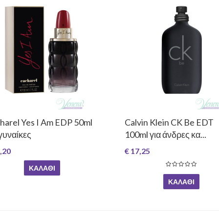
harel Yes I Am EDP 50ml
Calvin Klein CK Be EDT
 γυναίκες
100ml για άνδρες κα...
,20
€ 17,25
ΚΑΛΆΘΙ
ΚΑΛΆΘΙ