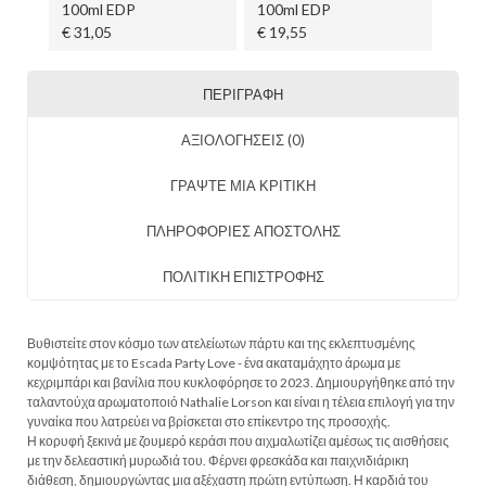
100ml EDP
100ml EDP
€ 31,05
€ 19,55
ΠΕΡΙΓΡΑΦΉ
ΑΞΙΟΛΟΓΉΣΕΙΣ (0)
ΓΡΑΨΤΕ ΜΙΑ ΚΡΙΤΙΚΗ
ΠΛΗΡΟΦΟΡΙΕΣ ΑΠΟΣΤΟΛΗΣ
ΠΟΛΙΤΙΚΗ ΕΠΙΣΤΡΟΦΗΣ
Βυθιστείτε στον κόσμο των ατελείωτων πάρτυ και της εκλεπτυσμένης
κομψότητας με το Escada Party Love - ένα ακαταμάχητο άρωμα με
κεχριμπάρι και βανίλια που κυκλοφόρησε το 2023. Δημιουργήθηκε από την
ταλαντούχα αρωματοποιό Nathalie Lorson και είναι η τέλεια επιλογή για την
γυναίκα που λατρεύει να βρίσκεται στο επίκεντρο της προσοχής.
Η κορυφή ξεκινά με ζουμερό κεράσι που αιχμαλωτίζει αμέσως τις αισθήσεις
με την δελεαστική μυρωδιά του. Φέρνει φρεσκάδα και παιχνιδιάρικη
διάθεση, δημιουργώντας μια αξέχαστη πρώτη εντύπωση. Η καρδιά του