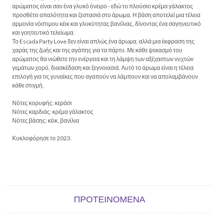
αρώματος είναι σαν ένα γλυκό όνειρο - εδώ το πλούσιο κρέμα γάλακτος
προσθέτει απαλότητα και ζεστασιά στο άρωμα. Η βάση αποτελεί μια τέλεια
αρμονία νόστιμου κέικ και γλυκύτητας βανίλιας, δίνοντας ένα σαγηνευτικό
και γοητευτικό τελείωμα.
Το Escada Party Love δεν είναι απλώς ένα άρωμα, αλλά μια έκφραση της
χαράς της ζωής και της αγάπης για τα πάρτυ. Με κάθε ψεκασμό του
αρώματος θα νιώθετε την ενέργεια και τη λάμψη των αξέχαστων νυχτών
γεμάτων χορό, διασκέδαση και ξεγνοιασιά. Αυτό το άρωμα είναι η τέλεια
επιλογή για τις γυναίκες που αγαπούν να λάμπουν και να απολαμβάνουν
κάθε στιγμή.
Νότες κορυφής: κεράσι
Νότες καρδιάς: κρέμα γάλακτος
Νότες βάσης: κέικ, βανίλια
Κυκλοφόρησε το 2023.
ΠΡΟΤΕΙΝΌΜΕΝΑ