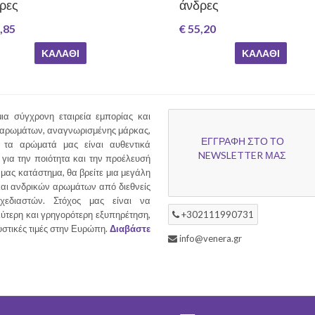
ρες
άνδρες
,85
€ 55,20
ΚΑΛΆΘΙ
ΚΑΛΆΘΙ
ια σύγχρονη εταιρεία εμπορίας και
 αρωμάτων, αναγνωρισμένης μάρκας,
ΕΓΓΡΑΦΗ ΣΤΟ ΤΟ
τα αρώματά μας είναι αυθεντικά
NEWSLETTER ΜΑΣ
για την ποιότητα και την προέλευσή
 μας κατάστημα, θα βρείτε μια μεγάλη
και ανδρικών αρωμάτων από διεθνείς
χεδιαστών. Στόχος μας είναι να
ύτερη και γρηγορότερη εξυπηρέτηση,
+302111990731
υστικές τιμές στην Ευρώπη.
Διαβάστε
info@venera.gr