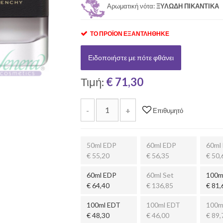
Αρωματική νότα:
ΞΥΛΩΔΗ ΠΙΚΑΝΤΙΚΑ
ΤΟ ΠΡΟΪΌΝ ΕΞΑΝΤΛΉΘΗΚΕ
Ειδοποιήστε με πότε φθάνει
Τιμή:
€ 71,30
-
+
Επιθυμητό
50ml EDP
60ml EDP
60ml
€ 55,20
€ 56,35
€ 50,
60ml EDP
60ml Set
100m
€ 64,40
€ 136,85
€ 81,
100ml EDT
100ml EDT
100m
€ 48,30
€ 46,00
€ 89,