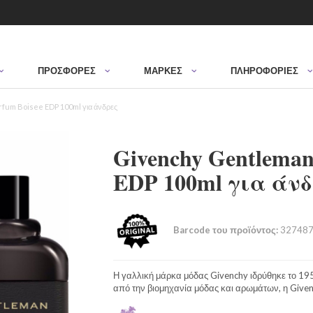
ΠΡΟΣΦΟΡΈΣ
ΜΆΡΚΕΣ
ΠΛΗΡΟΦΟΡΙΕΣ
fum Boisee EDP 100ml για άνδρες
Givenchy Gentleman
EDP 100ml για άνδ
Barcode του προϊόντος:
327487
Η γαλλική μάρκα μόδας Givenchy ιδρύθηκε το 19
από την βιομηχανία μόδας και αρωμάτων, η Given