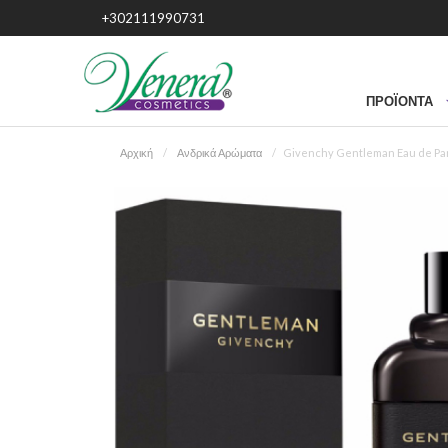
+302111990731
ΠΡΟΪΌΝΤΑ
Αρχική
Ανδρικά Αρώματα
Givenchy Gentleman Eau de Par