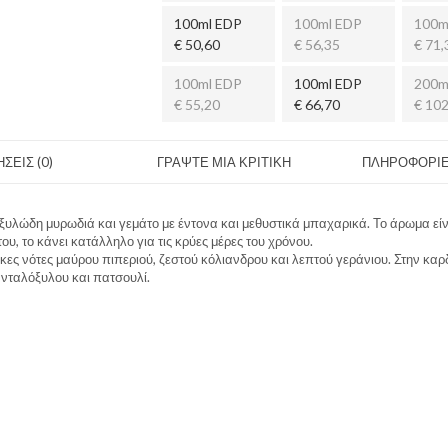
100ml EDP
100ml EDP
100m
€ 50,60
€ 56,35
€ 71,
100ml EDP
100ml EDP
200m
€ 55,20
€ 66,70
€ 102
ΣΕΙΣ (0)
ΓΡΑΨΤΕ ΜΙΑ ΚΡΙΤΙΚΗ
ΠΛΗΡΟΦΟΡΙΕ
ξυλώδη μυρωδιά και γεμάτο με έντονα και μεθυστικά μπαχαρικά. Το άρωμα είν
υ, το κάνει κατάλληλο για τις κρύες μέρες του χρόνου.
ες νότες μαύρου πιπεριού, ζεστού κόλιανδρου και λεπτού γεράνιου. Στην καρδ
ανταλόξυλου και πατσουλί.