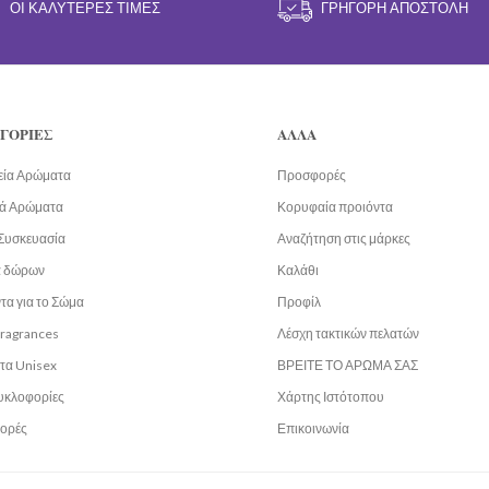
ΟΙ ΚΑΛΎΤΕΡΕΣ ΤΙΜΈΣ
ΓΡΉΓΟΡΗ ΑΠΟΣΤΟΛΉ
ΓΟΡΙΕΣ
ΑΛΛΑ
εία Αρώματα
Προσφορές
ά Αρώματα
Κορυφαία προιόντα
Συσκευασία
Αναζήτηση στις μάρκες
α δώρων
Καλάθι
τα για το Σώμα
Προφίλ
fragrances
Λέσχη τακτικών πελατών
τα Unisex
ΒΡΕΙΤΕ ΤΟ ΑΡΩΜΑ ΣΑΣ
υκλοφορίες
Χάρτης Ιστότοπου
ορές
Επικοινωνία