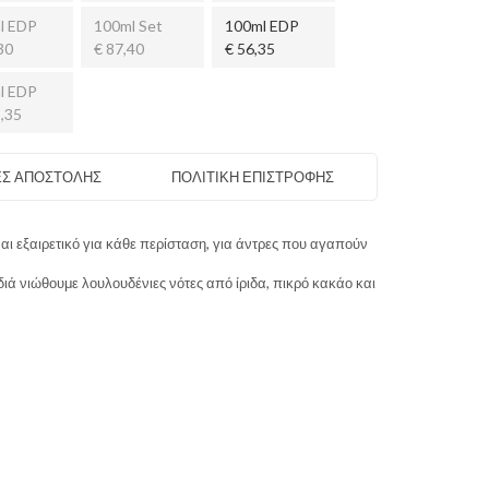
l EDP
100ml Set
100ml EDP
30
€ 87,40
€ 56,35
l EDP
,35
Σ ΑΠΟΣΤΟΛΗΣ
ΠΟΛΙΤΙΚΗ ΕΠΙΣΤΡΟΦΗΣ
αι εξαιρετικό για κάθε περίσταση, για άντρες που αγαπούν
ιά νιώθουμε λουλουδένιες νότες από ίριδα, πικρό κακάο και