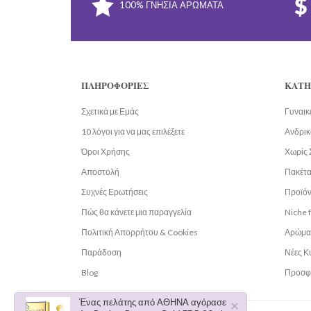
100% ΓΝΉΣΙΑ ΑΡΏΜΑΤΑ
ΠΛΗΡΟΦΟΡΊΕΣ
ΚΑΤΗ
Σχετικά με Εμάς
Γυναικ
10 λόγοι για να μας επιλέξετε
Ανδρικ
Όροι Χρήσης
Χωρίς 
Αποστολή
Πακέτ
Συχνές Ερωτήσεις
Προϊόν
Πώς θα κάνετε μια παραγγελία
Niche 
Πολιτική Απορρήτου & Cookies
Αρώμα
Παράδοση
Νέες Κ
Blog
Προσφ
Ένας πελάτης από ΑΘΗΝΑ αγόρασε
×