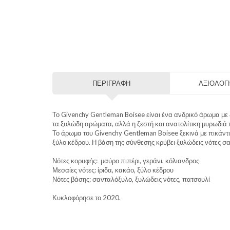
ΠΕΡΙΓΡΑΦΉ
ΑΞΙΟΛΟΓΉ
Το Givenchy Gentleman Boisee είναι ένα ανδρικό άρωμα με 
τα ξυλώδη αρώματα, αλλά η ζεστή και ανατολίτικη μυρωδιά το
Το άρωμα του Givenchy Gentleman Boisee ξεκινά με πικάντικ
ξύλο κέδρου. Η βάση της σύνθεσης κρύβει ξυλώδεις νότες σ
Νότες κορυφής: μαύρο πιπέρι, γεράνι, κόλιανδρος
Μεσαίες νότες: ίριδα, κακάο, ξύλο κέδρου
Νότες βάσης: σανταλόξυλο, ξυλώδεις νότες, πατσουλί
Κυκλοφόρησε το 2020.