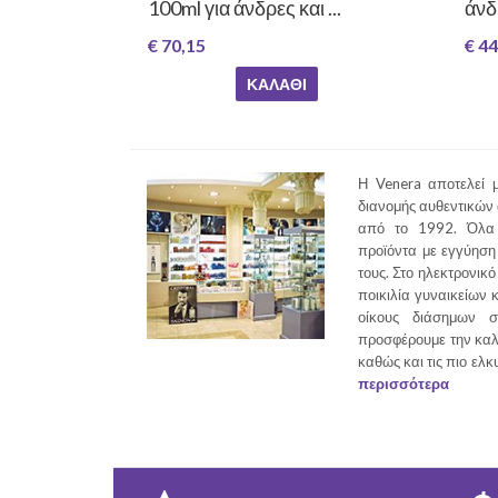
100ml για άνδρες και ...
άνδ
€ 70,15
€ 44
ΚΑΛΆΘΙ
Η Venera αποτελεί μ
διανομής αυθεντικών
από το 1992. Όλα 
προϊόντα με εγγύηση 
τους. Στο ηλεκτρονικό
ποικιλία γυναικείων 
οίκους διάσημων σ
προσφέρουμε την καλ
καθώς και τις πιο ελκ
περισσότερα