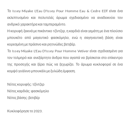
Το Issey Miyake L'Eau D'Issey Pour Homme Eau & Cedre EDT είναι ένα
εκλεπτυσμένο και πολυτελές άρωμα σχεδιασμένο να αναδεικνύει τον
ανδρικό χαρακτήρα και ταμπεραμέντο.
Η κορυφή ξεκινά με πικάντικο τζίντζερ, η καρδιά είναι γεμάτη με ένα πλούσιο
μπουκέτο από μαγευτικό φασκόμηλο, ενώ η σαγηνευτική βάση είναι
κορεσμένη με πράσινο και ρητινώδες βετιβέρ.
Το Issey Miyake L'Eau D'Issey Pour Homme Vetiver είναι σχεδιασμένο για
τον τολμηρό και ανεξάρτητο άνδρα που αγαπά να βρίσκεται στο επίκεντρο
της προσοχής και ξέρει πώς να ξεχωρίζει. Το άρωμα κυκλοφορεί σε ένα
κομψό γυάλινο μπουκάλι με ξυλώδη έμφαση.
Νότες κορυφής: τζίντζερ
Νότες καρδιάς: φασκόμηλο
Νότες βάσης: βετιβέρ
Κυκλοφόρησε το 2023.