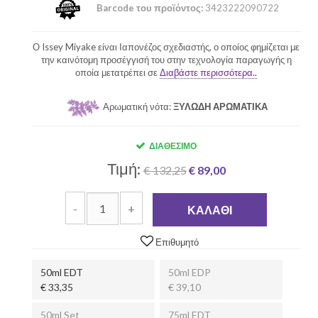
Barcode του προϊόντος:
3423222090722
Ο Issey Miyake είναι Ιαπονέζος σχεδιαστής, ο οποίος φημίζεται με
την καινότομη προσέγγισή του στην τεχνολογία παραγωγής η
οποία μετατρέπει σε
Διαβάστε περισσότερα..
Αρωματική νότα:
ΞΥΛΩΔΗ ΑΡΩΜΑΤΙΚΑ
ΔΙΑΘΈΣΙΜΟ
Τιμή:
€ 132,25
€ 89,00
-
+
ΚΑΛΆΘΙ
Επιθυμητό
50ml EDT
50ml EDP
€ 33,35
€ 39,10
50ml Set
75ml EDT