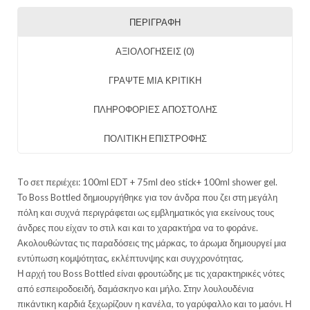
ΠΕΡΙΓΡΑΦΉ
ΑΞΙΟΛΟΓΉΣΕΙΣ (0)
ΓΡΑΨΤΕ ΜΙΑ ΚΡΙΤΙΚΗ
ΠΛΗΡΟΦΟΡΙΕΣ ΑΠΟΣΤΟΛΗΣ
ΠΟΛΙΤΙΚΗ ΕΠΙΣΤΡΟΦΗΣ
Tо σετ περιέχει: 100ml EDT + 75ml deo stick+ 100ml shower gel.
Το Boss Bottled δημιουργήθηκε για τον άνδρα που ζει στη μεγάλη
πόλη και συχνά περιγράφεται ως εμβληματικός για εκείνους τους
άνδρες που είχαν το στιλ και και το χαρακτήρα να το φοράνε.
Ακολουθώντας τις παραδόσεις της μάρκας, το άρωμα δημιουργεί μια
εντύπωση κομψότητας, εκλέπτυνψης και συγχρονότητας.
Η αρχή του Boss Bottled είναι φρουτώδης με τις χαρακτηρικές νότες
από εσπειροδοειδή, δαμάσκηνο και μήλο. Στην λουλουδένια
πικάντικη καρδιά ξεχωρίζουν η κανέλα, το γαρύφαλλο και το μαόνι. Η