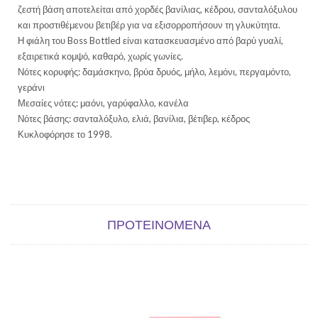
ζεστή βάση αποτελείται από χορδές βανίλιας, κέδρου, σανταλόξυλου
και προστιθέμενου βετιβέρ για να εξισορροπήσουν τη γλυκύτητα.
Η φιάλη του Boss Bottled είναι κατασκευασμένο από βαρύ γυαλί,
εξαιρετικά κομψό, καθαρό, χωρίς γωνίες.
Νότες κορυφής: δαμάσκηνο, βρύα δρυός, μήλο, λεμόνι, περγαμόντο,
γεράνι
Μεσαίες νότες: μαόνι, γαρύφαλλο, κανέλα
Νότες βάσης: σανταλόξυλο, ελιά, βανίλια, βέτιβερ, κέδρος
Κυκλοφόρησε το 1998.
ΠΡΟΤΕΙΝΌΜΕΝΑ