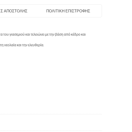
Σ ΑΠΟΣΤΟΛΗΣ
ΠΟΛΙΤΙΚΗ ΕΠΙΣΤΡΟΦΗΣ
 του γιασεμιού και τελειώνει με την βάση από κέδρο και
η νεολαία και την ελευθερία.