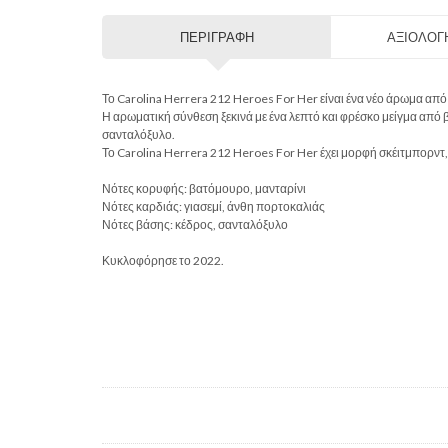
ΠΕΡΙΓΡΑΦΉ
ΑΞΙΟΛΟΓΉ
Το Carolina Herrera 212 Heroes For Her είναι ένα νέο άρωμα α
Η αρωματική σύνθεση ξεκινά με ένα λεπτό και φρέσκο μείγμα από βα
σανταλόξυλο.
Το Carolina Herrera 212 Heroes For Her έχει μορφή σκέιτμπορντ, α
Νότες κορυφής: βατόμουρο, μανταρίνι
Νότες καρδιάς: γιασεμί, άνθη πορτοκαλιάς
Νότες βάσης: κέδρος, σανταλόξυλο
Κυκλοφόρησε το 2022.