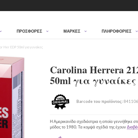
ΠΡΟΣΦΟΡΈΣ
ΜΆΡΚΕΣ
ΠΛΗΡΟΦΟΡΙΕΣ
r Her EDP 50ml για γυναίκες
Carolina Herrera 21
50ml για γυναίκες
Barcode του προϊόντος:
841106
Η Αμερικανίδα σχεδιάστρια η οποία γεννήθηκε στην
μόδας το 1980. Τα κομψά σχέδιά της έχουν
Διαβά