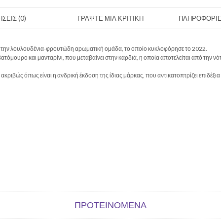
ΣΕΙΣ (0)
ΓΡΑΨΤΕ ΜΙΑ ΚΡΙΤΙΚΗ
ΠΛΗΡΟΦΟΡΙΕ
πό την λουλουδένια-φρουτώδη αρωματική ομάδα, το οποίο κυκλοφόρησε το 2022.
τόμουρο και μανταρίνι, που μεταβαίνει στην καρδιά, η οποία αποτελείται από την νότα
κριβώς όπως είναι η ανδρική έκδοση της ίδιας μάρκας, που αντικατοπτρίζει επιδέξια τ
ΠΡΟΤΕΙΝΌΜΕΝΑ