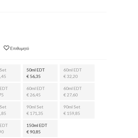
Επιθυμητό
Set
50ml EDT
60ml EDT
,45
€ 56,35
€ 32,20
 EDT
60ml EDT
60ml EDT
75
€ 26,45
€ 27,60
Set
90ml Set
90ml Set
,85
€ 171,35
€ 159,85
 EDT
150ml EDT
90
€ 90,85