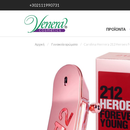
+302111990731
ΠΡΟΪΌΝΤΑ
Αρχική
Γυναικεία αρώματα
Carolina Herrera 212 Heroes Fo