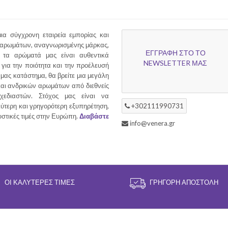
ια σύγχρονη εταιρεία εμπορίας και
 αρωμάτων, αναγνωρισμένης μάρκας,
ΕΓΓΡΑΦΗ ΣΤΟ ΤΟ
τα αρώματά μας είναι αυθεντικά
NEWSLETTER ΜΑΣ
για την ποιότητα και την προέλευσή
 μας κατάστημα, θα βρείτε μια μεγάλη
και ανδρικών αρωμάτων από διεθνείς
χεδιαστών. Στόχος μας είναι να
ύτερη και γρηγορότερη εξυπηρέτηση,
+302111990731
υστικές τιμές στην Ευρώπη.
Διαβάστε
info@venera.gr
ΟΙ ΚΑΛΎΤΕΡΕΣ ΤΙΜΈΣ
ΓΡΉΓΟΡΗ ΑΠΟΣΤΟΛΉ