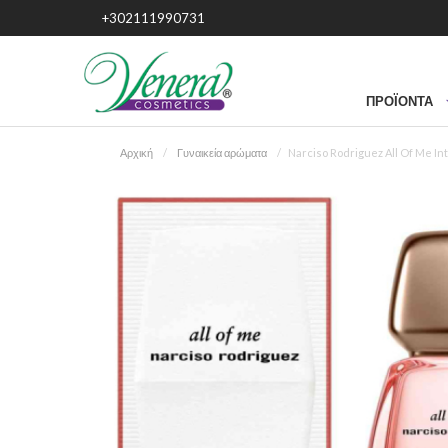
+302111990731
ΠΡΟΪΌΝΤΑ
Αρχική
Γυναικεία αρώματα
Narciso Rodriguez All Of Me In