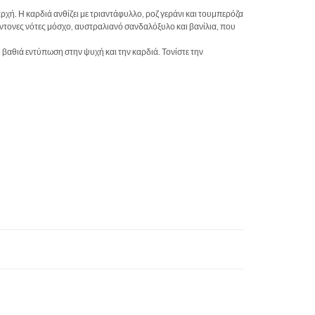
χή. Η καρδιά ανθίζει με τριαντάφυλλο, ροζ γεράνι και τουμπερόζα
έντονες νότες μόσχο, αυστραλιανό σανδαλόξυλο και βανίλια, που
 βαθιά εντύπωση στην ψυχή και την καρδιά. Τονίστε την