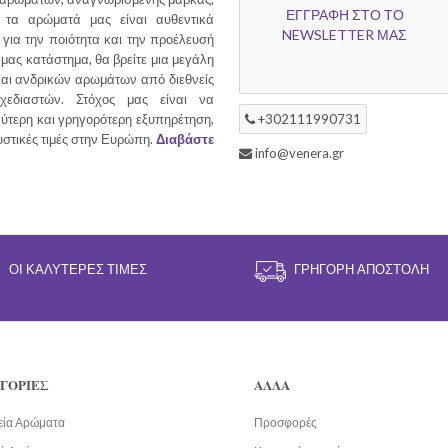
ΕΓΓΡΑΦΗ ΣΤΟ ΤΟ
τα αρώματά μας είναι αυθεντικά
NEWSLETTER ΜΑΣ
για την ποιότητα και την προέλευσή
 μας κατάστημα, θα βρείτε μια μεγάλη
και ανδρικών αρωμάτων από διεθνείς
χεδιαστών. Στόχος μας είναι να
ύτερη και γρηγορότερη εξυπηρέτηση,
+302111990731
υστικές τιμές στην Ευρώπη.
Διαβάστε
info@venera.gr
ΟΙ ΚΑΛΎΤΕΡΕΣ ΤΙΜΈΣ
ΓΡΉΓΟΡΗ ΑΠΟΣΤΟΛΉ
ΓΟΡΙΕΣ
ΑΛΛΑ
εία Αρώματα
Προσφορές