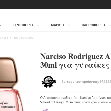
ΠΡΟΣΦΟΡΈΣ
ΜΆΡΚΕΣ
ΠΛΗΡΟΦΟΡΙΕΣ
tense EDP 30ml για γυναίκες
Narciso Rodriguez A
30ml για γυναίκες
Barcode του προϊόντος:
342322
Ο Αμερικάνος σχεδιαστής ο Narciso Rodriguez σ
School of Design. Μετά από μερικά χρόνια στον 