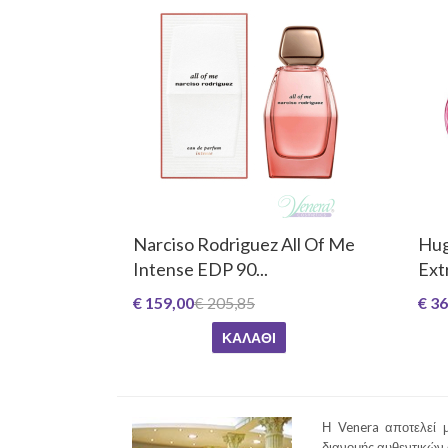
Narciso Rodriguez All Of Me
Hug
Intense EDP 90...
Ext
€ 159,00
€ 205,85
€ 36
ΚΑΛΆΘΙ
Η Venera αποτελεί μ
διανομής αυθεντικών