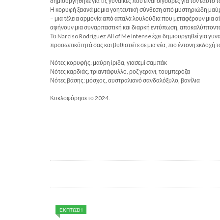
δημιουργήθηκε για τις γυναίκες που είναι σίγουρες για τον εαυτό
Η κορυφή ξεκινά με μια γοητευτική σύνθεση από μυστηριώδη μαύρη
– μια τέλεια αρμονία από απαλά λουλούδια που μεταφέρουν μια αί
αφήνουν μια συναρπαστική και διαρκή εντύπωση, αποκαλύπτοντας
Το Narciso Rodriguez All of Me Intense έχει δημιουργηθεί για γυ
προσωπικότητά σας και βυθιστείτε σε μια νέα, πιο έντονη εκδοχή 
Νότες κορυφής: μαύρη ίριδα, γιασεμί σαμπάκ
Νότες καρδιάς: τριαντάφυλλο, ροζ γεράνι, τουμπερόζα
Νότες βάσης: μόσχος, αυστραλιανό σανδαλόξυλο, βανίλια
Κυκλοφόρησε το 2024.
ΕΚΠΤΩΣΗ