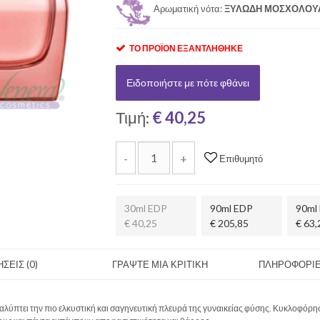
Αρωματική νότα:
ΞΥΛΩΔΗ ΜΟΣΧΟΛΟΥ
ΤΟ ΠΡΟΪΌΝ ΕΞΑΝΤΛΉΘΗΚΕ
Ειδοποιήστε με πότε φθάνει
Τιμή:
€ 40,25
-
+
Επιθυμητό
30ml EDP
90ml EDP
90ml
€ 40,25
€ 205,85
€ 63,
ΣΕΙΣ (0)
ΓΡΑΨΤΕ ΜΙΑ ΚΡΙΤΙΚΗ
ΠΛΗΡΟΦΟΡΙΕ
καλύπτει την πιο ελκυστική και σαγηνευτική πλευρά της γυναικείας φύσης. Κυκλοφόρη