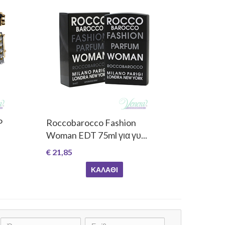
P
Roccobarocco Fashion
Woman EDT 75ml για γυ...
€ 21,85
ΚΑΛΆΘΙ