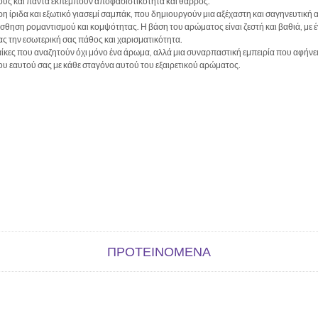
 τους και πάντα εκπέμπουν αποφασιστικότητα και θάρρος.
 ίριδα και εξωτικό γιασεμί σαμπάκ, που δημιουργούν μια αξέχαστη και σαγηνευτική αρ
σθηση ρομαντισμού και κομψότητας. Η βάση του αρώματος είναι ζεστή και βαθιά, με 
 την εσωτερική σας πάθος και χαρισματικότητα.
ναίκες που αναζητούν όχι μόνο ένα άρωμα, αλλά μια συναρπαστική εμπειρία που αφήνει
του εαυτού σας με κάθε σταγόνα αυτού του εξαιρετικού αρώματος.
ΠΡΟΤΕΙΝΌΜΕΝΑ