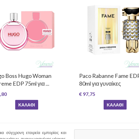
o Boss Hugo Woman
Paco Rabanne Fame ED
reme EDP 75ml για ...
80ml για γυναίκες
,80
€ 97,75
ΚΑΛΆΘΙ
ΚΑΛΆΘΙ
ια σύγχρονη εταιρεία εμπορίας και
 αρωμάτων, αναγνωρισμένης μάρκας,