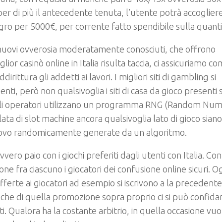
r di più il antecedente tenuta, l’utente potrà accoglier
o per 5000€, per corrente fatto spendibile sulla quantit
 nuovi ovverosia moderatamente conosciuti, che offrono
lior casinò online in Italia risulta taccia, ci assicuriamo c
rittura gli addetti ai lavori. I migliori siti di gambling si
nti, però non qualsivoglia i siti di casa da gioco presenti 
li operatori utilizzano un programma RNG (Random Nu
a di slot machine ancora qualsivoglia lato di gioco siano
uovo randomicamente generate da un algoritmo.
vvero paio con i giochi preferiti dagli utenti con Italia. Con
one fra ciascuno i giocatori dei confusione online sicuri. Og
ferte ai giocatori ad esempio si iscrivono a la preceden
 che di quella promozione sopra proprio ci si può confida
. Qualora ha la costante arbitrio, in quella occasione vuo