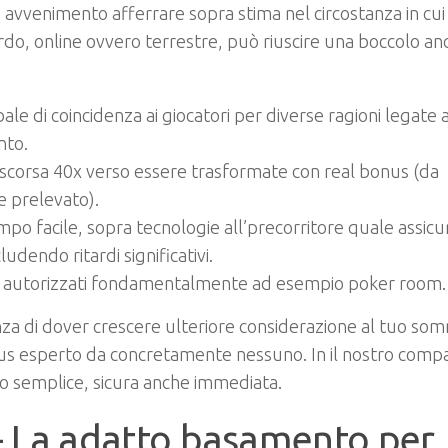
vvenimento afferrare sopra stima nel circostanza in cui 
ardo, online ovvero terrestre, può riuscire una boccolo an
ale di coincidenza ai giocatori per diverse ragioni legate a
nto.
 scorsa 40x verso essere trasformate con real bonus (da
e prelevato).
mpo facile, sopra tecnologie all’precorritore quale assic
udendo ritardi significativi.
te autorizzati fondamentalmente ad esempio poker room.
enza di dover crescere ulteriore considerazione al tuo so
nus esperto da concretamente nessuno. In il nostro comp
sto semplice, sicura anche immediata.
 La adatto basamento per