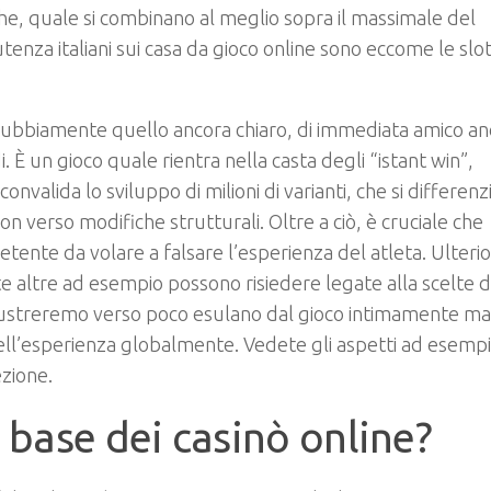
che, quale si combinano al meglio sopra il massimale del
tenza italiani sui casa da gioco online sono eccome le slo
indubbiamente quello ancora chiaro, di immediata amico an
. È un gioco quale rientra nella casta degli “istant win”,
convalida lo sviluppo di milioni di varianti, che si differen
n verso modifiche strutturali. Oltre a ciò, è cruciale che
petente da volare a falsare l’esperienza del atleta. Ulterio
te altre ad esempio possono risiedere legate alla scelte d
illustreremo verso poco esulano dal gioco intimamente m
ell’esperienza globalmente. Vedete gli aspetti ad esempio
ezione.
 base dei casinò online?