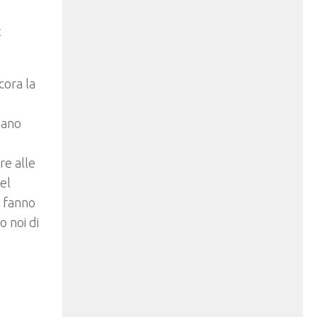
t
cora la
ziano
re alle
el
a fanno
 noi di