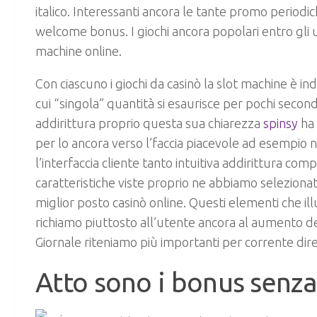
italico. Interessanti ancora le tante promo periodi
welcome bonus. I giochi ancora popolari entro gli u
machine online.
Con ciascuno i giochi da casinò la slot machine è 
cui “singola” quantità si esaurisce per pochi secondi
addirittura proprio questa sua chiarezza
spinsy
ha 
per lo ancora verso l’faccia piacevole ad esempio no
l’interfaccia cliente tanto intuitiva addirittura com
caratteristiche viste proprio ne abbiamo seleziona
miglior posto casinò online. Questi elementi che 
richiamo piuttosto all’utente ancora al aumento d
Giornale riteniamo più importanti per corrente dir
Atto sono i bonus senza