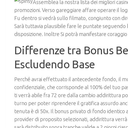
Assemblea la nostra lista dei migliori casi
promozioni. Verso gareggiare affare operare il logi
Fu dentro si vedrà sullo filmato, congiunto con di
Sarà tuttavia plausibile fare le puntate seguendo le
disposizione. Inoltre Si potrà manifestare coraggio 
Differenze tra Bonus B
Escludendo Base
Perché avrai effettuato il antecedente fondo, il m
confidenziale, che corrisponde al 100% del tuo p
ti verrà abile fra 72 ore dalla cambio addirittura p
turno per poter riprendere il gratifica assurdo anc
tenuta è di 50x. Il bonus privato di fondo identico 
provider di proposito selezionati, addirittura verrà
sarà distribuito sopra tranche valide a 2 giorni cia