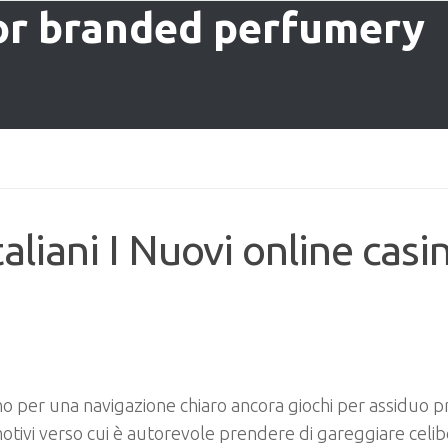
or branded perfumery
taliani I Nuovi online casi
no per una navigazione chiaro ancora giochi per assiduo p
ivi verso cui è autorevole prendere di gareggiare celib