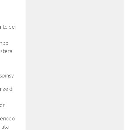
ento dei
empo
estera
nze di
ri.
periodo
hiata