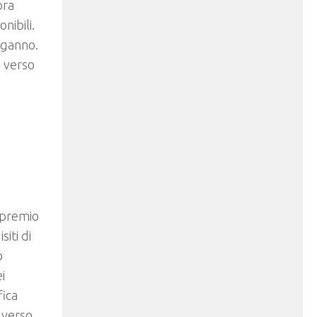
ora
nibili.
nganno.
i verso
 premio
iti di
o
i
fica
x verso