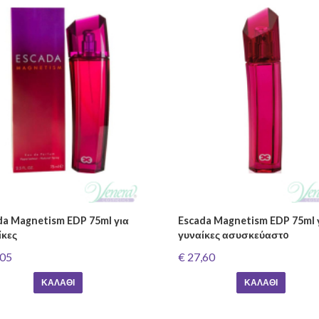
da Magnetism EDP 75ml για
Escada Magnetism EDP 75ml 
ίκες
γυναίκες ασυσκεύαστo
,05
€ 27,60
ΚΑΛΆΘΙ
ΚΑΛΆΘΙ