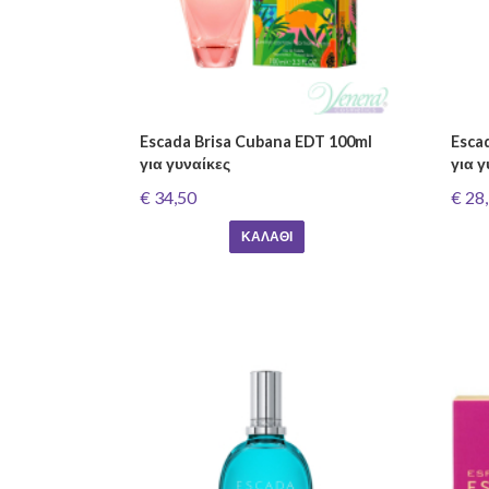
Escada Brisa Cubana EDT 100ml
Esca
για γυναίκες
για 
€ 34,50
€ 28
ΚΑΛΆΘΙ