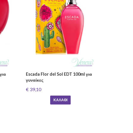
για
Escada Flor del Sol EDT 100ml για
γυναίκες
€ 39,10
ΚΑΛΆΘΙ