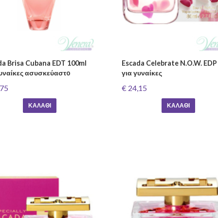
da Brisa Cubana EDT 100ml
Escada Celebrate N.O.W. EDP
γυναίκες ασυσκεύαστo
για γυναίκες
,75
€ 24,15
ΚΑΛΆΘΙ
ΚΑΛΆΘΙ