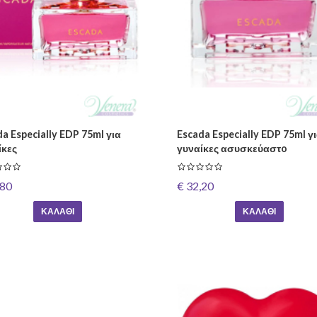
a Especially EDP 75ml για
Escada Especially EDP 75ml γ
ίκες
γυναίκες ασυσκεύαστo
,80
€ 32,20
ΚΑΛΆΘΙ
ΚΑΛΆΘΙ