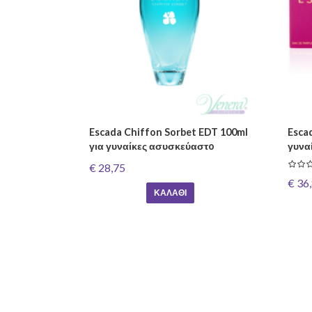
Escada Chiffon Sorbet EDT 100ml
Escad
για γυναίκες ασυσκεύαστo
γυνα
€ 28,75
€ 36
ΚΑΛΆΘΙ