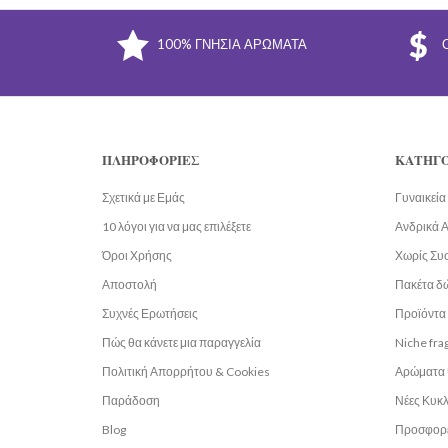
100% ΓΝΉΣΙΑ ΑΡΏΜΑΤΑ
ΠΛΗΡΟΦΟΡΊΕΣ
ΚΑΤΗΓΟ
Σχετικά με Εμάς
Γυναικεί
10 λόγοι για να μας επιλέξετε
Ανδρικά 
Όροι Χρήσης
Χωρίς Συ
Αποστολή
Πακέτα δ
Συχνές Ερωτήσεις
Προϊόντα 
Πώς θα κάνετε μια παραγγελία
Niche fra
Πολιτική Απορρήτου & Cookies
Αρώματα 
Παράδοση
Νέες Κυκ
Blog
Προσφορ