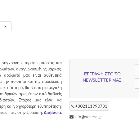
>|
 σύγχρονη εταιρεία εμπορίας και
ρωμάτων, αναγνωρισμένης μάρκας,
ΕΓΓΡΑΦΗ ΣΤΟ ΤΟ
 αρώματά μας είναι αυθεντικά
NEWSLETTER ΜΑΣ
α την ποιότητα και την προέλευσή
ας κατάστημα, θα βρείτε μια μεγάλη
ι ανδρικών αρωμάτων από διεθνείς
διαστών. Στόχος μας είναι να
ερη και γρηγορότερη εξυπηρέτηση,
+302111990731
τικές τιμές στην Ευρώπη.
Διαβάστε
info@venera.gr