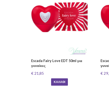
Escada Fairy Love EDT 50ml για
Esca
γυναίκες
γυνα
€ 21,85
€ 29
ΚΑΛΆΘΙ