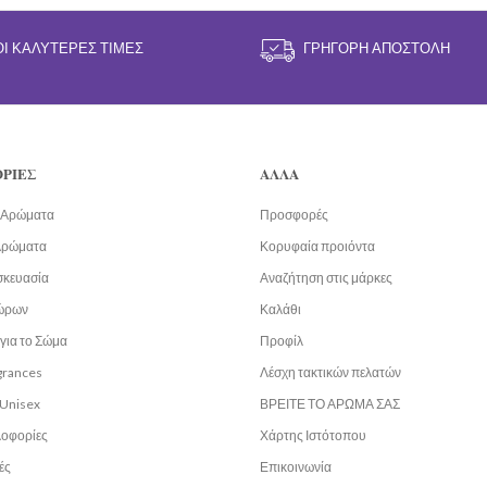
ΟΙ ΚΑΛΎΤΕΡΕΣ ΤΙΜΈΣ
ΓΡΉΓΟΡΗ ΑΠΟΣΤΟΛΉ
ΡΙΕΣ
ΑΛΛΑ
α Αρώματα
Προσφορές
Αρώματα
Κορυφαία προιόντα
σκευασία
Αναζήτηση στις μάρκες
ώρων
Καλάθι
για το Σώμα
Προφίλ
grances
Λέσχη τακτικών πελατών
Unisex
ΒΡΕΙΤΕ ΤΟ ΑΡΩΜΑ ΣΑΣ
λοφορίες
Χάρτης Ιστότοπου
ές
Επικοινωνία