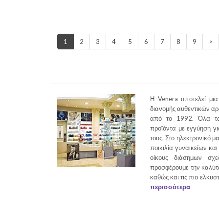
1
2
3
4
5
6
7
8
9
>
Η Venera αποτελεί μια
διανομής αυθεντικών α
από το 1992. Όλα τα
προϊόντα με εγγύηση γι
τους. Στο ηλεκτρονικό μ
ποικιλία γυναικείων κα
οίκους διάσημων σχε
προσφέρουμε την καλύτ
καθώς και τις πιο ελκυσ
περισσότερα