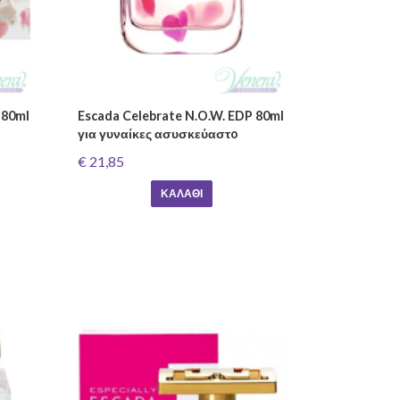
 80ml
Escada Celebrate N.O.W. EDP 80ml
για γυναίκες ασυσκεύαστo
€ 21,85
ΚΑΛΆΘΙ