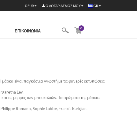
Ο ΛΟΓΑΡΙΑΣΜΌΣ ΜΟΥ
€
EUR
GR
0
ΕΠΙΚΟΙΝΩΝΊΑ
 Η μάρκα είναι παγκόσμια γνωστή με τις φανερές εκτυπώσεις
rgaretha Ley.
 και τις μορφές των μπουκαλιών. Τα αρώματα της μάρκας
Philippe Romano, Sophie Labbe, Francis Kurkjian.