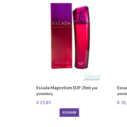
Escada Magnetism EDP 25ml για
Esca
γυναίκες
γυνα
€ 21,85
€ 31
ΚΑΛΆΘΙ