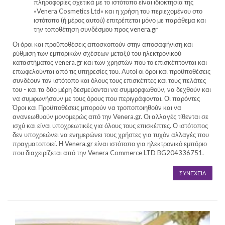
πληροφορίες σχετικά με το ιστότοπο είναι ιδιοκτησία της
«Venera Cosmetics Ltd» και η χρήση του περιεχομένου στο
ιστότοπο (ή μέρος αυτού) επιτρέπεται μόνο με παράθεμα και
την τοποθέτηση συνδέσμου προς
venera.gr
Οι όροι και προϋποθέσεις αποσκοπούν στην αποσαφήνιση και
ρύθμιση των εμπορικών σχέσεων μεταξύ του ηλεκτρονικού
καταστήματος venera.gr και των χρηστών που το επισκέπτονται και
επωφελούνται από τις υπηρεσίες του. Αυτοί οι όροι και προϋποθέσεις
συνδέουν τον ιστότοπο και όλους τους επισκέπτες και τους πελάτες
του - και τα δύο μέρη δεσμεύονται να συμμορφωθούν, να δεχθούν και
να συμφωνήσουν με τους όρους που περιγράφονται. Οι παρόντες
Όροι και Προϋποθέσεις μπορούν να τροποποιηθούν και να
ανανεωθυούν μονομερώς από την Venera.gr. Οι αλλαγές τίθενται σε
ισχύ και είναι υποχρεωτικές για όλους τους επισκέπτες. Ο ιστότοπος
δεν υποχρεώνει να ενημερώνει τους χρήστες για τυχόν αλλαγές που
πραγματοποιεί. Η Venera.gr είναι ιστότοπο για ηλεκτρονικό εμπόριο
που διαχειρίζεται από την Venera Commerce LTD BG204336751.
ΣΥΝΈΧΕΙΑ