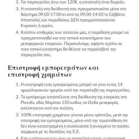
Για παραγγελίες άνω των 120€, η αποστολή είναι δωρεάν.
Η αποστολή στη διεύθυνσή σας πραγματοποιείται μέσα στο
διάστημα 09:00-17:00 κι από τις 09:00-14:00 το Σάββατο.
Αποστολές και παραδόσεις ΔΕΝ πραγματοποιούνται
Κυριακές ή αργίες.
Κατόπιν επιθυμίας των πελατών μας, η παράδοση μπορεί να
πραγματοποιηθεί και στα τοπικά καταστήματα των
μεταφορικών εταιρειών. Παρακαλούμε, αφήστε σχόλιο σε
ποιο τοπικό κατάστημα θα θέλατε να παραλάβετε την
παραγγελία σας.
Επιστροφή εμπορευμάτων και
επιστροφή χρημάτων
Η επιστροφή ενός εμπορεύματος μπορεί να γίνει εντός 14
ημερολογιακών ημερών από την παραλαβή της παραγγελίας.
Το εμπόρευμα αποστέλνετε στη διεύθυνση της εταιρείας στο
Plovdiv, οδός Μαρίτσα 130 καθώς τα έξοδα μεταφοράς
καλύπτονται από τον πελάτη.
100% επιστροφή χρημάτων γίνεται μέσω τράπεζας, μετά την
επιστροφή του εμπορεύματος, μόνο υπό την προϋπόθεση ότι
δεν είναι καταστραμένη η συσκευασία ή ανοιγμένο το προϊόν,
σύμφωνα με τις διατάξεις της Ε.Ε.
Εάν η πληρωμή έχει γίνει με τραπεζική κάρτα, η επιστροφή