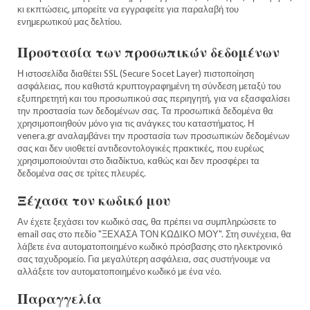
κι εκπτώσεις, μπορείτε να εγγραφείτε για παραλαβή του
ενημερωτικού μας δελτίου.
Προστασία των προσωπικών δεδομένων
Η ιστοσελίδα διαθέτει SSL (Secure Socet Layer) πιστοποίηση
ασφάλειας, που καθιστά κρυπτογραφημένη τη σύνδεση μεταξύ του
εξυπηρετητή και του προσωπικού σας περιηγητή, για να εξασφαλίσει
την προστασία των δεδομένων σας. Τα προσωπικά δεδομένα θα
χρησιμοποιηθούν μόνο για τις ανάγκες του καταστήματος. Η
venera.gr αναλαμβάνει την προστασία των προσωπικών δεδομένων
σας και δεν υιοθετεί αντιδεοντολογικές πρακτικές, που ευρέως
χρησιμοποιούνται στο διαδίκτυο, καθώς και δεν προσφέρει τα
δεδομένα σας σε τρίτες πλευρές.
Ξέχασα τον κωδικό μου
Αν έχετε ξεχάσει τον κωδικό σας, θα πρέπει να συμπληρώσετε το
email σας στο πεδίο "ΞΕΧΑΣΑ ΤΟΝ ΚΩΔΙΚΟ ΜΟΥ". Στη συνέχεια, θα
λάβετε ένα αυτοματοποιημένο κωδικό πρόσβασης στο ηλεκτρονικό
σας ταχυδρομείο. Για μεγαλύτερη ασφάλεια, σας συστήνουμε να
αλλάξετε τον αυτοματοποιημένο κωδικό με ένα νέο.
Παραγγελία