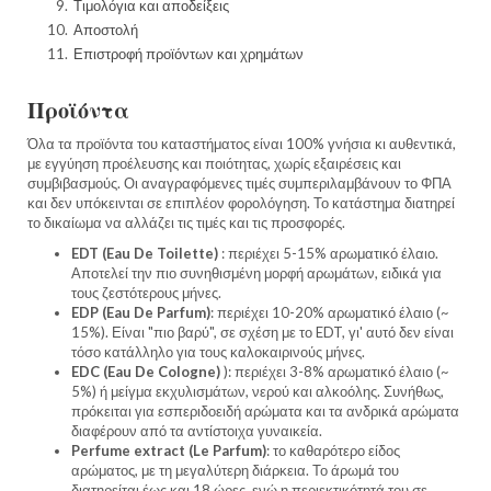
Τιμολόγια και αποδείξεις
Αποστολή
Επιστροφή προϊόντων και χρημάτων
Προϊόντα
Όλα τα προϊόντα του καταστήματος είναι 100% γνήσια κι αυθεντικά,
με εγγύηση προέλευσης και ποιότητας, χωρίς εξαιρέσεις και
συμβιβασμούς. Οι αναγραφόμενες τιμές συμπεριλαμβάνουν το ΦΠΑ
και δεν υπόκεινται σε επιπλέον φορολόγηση. Το κατάστημα διατηρεί
το δικαίωμα να αλλάζει τις τιμές και τις προσφορές.
EDT (Eau De Toilette)
: περιέχει 5-15% αρωματικό έλαιο.
Αποτελεί την πιο συνηθισμένη μορφή αρωμάτων, ειδικά για
τους ζεστότερους μήνες.
EDP (Eau De Parfum)
: περιέχει 10-20% αρωματικό έλαιο (~
15%). Είναι "πιο βαρύ", σε σχέση με το EDT, γι' αυτό δεν είναι
τόσο κατάλληλο για τους καλοκαιρινούς μήνες.
EDC (Eau De Cologne)
): περιέχει 3-8% αρωματικό έλαιο (~
5%) ή μείγμα εκχυλισμάτων, νερού και αλκοόλης. Συνήθως,
πρόκειται για εσπεριδοειδή αρώματα και τα ανδρικά αρώματα
διαφέρουν από τα αντίστοιχα γυναικεία.
Perfume extract (Le Parfum)
: το καθαρότερο είδος
αρώματος, με τη μεγαλύτερη διάρκεια. Το άρωμά του
διατηρείται έως και 18 ώρες, ενώ η περιεκτικότητά του σε