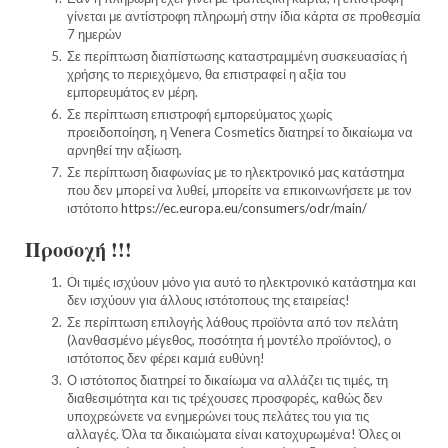
γίνεται με αντίστροφη πληρωμή στην ίδια κάρτα σε προθεσμία
7 ημερών
Σε περίπτωση διαπίστωσης καταστραμμένη συσκευασίας ή
χρήσης το περιεχόμενο, θα επιστραφεί η αξία του
εμπορευμάτος εν μέρη.
Σε περίπτωση επιστροφή εμπορεύματος χωρίς
προειδοποίηση, η Venera Cosmetics διατηρεί το δικαίωμα να
αρνηθεί την αξίωση.
Σε περίπτωση διαφωνίας με το ηλεκτρονικό μας κατάστημα
που δεν μπορεί να λυθεί, μπορείτε να επικοινωνήσετε με τον
ιστότοπο
https://ec.europa.eu/consumers/odr/main/
Προσοχή !!!
Οι τιμές ισχύουν μόνο για αυτό το ηλεκτρονικό κατάστημα και
δεν ισχύουν για άλλους ιστότοπους της εταιρείας!
Σε περίπτωση επιλογής λάθους προϊόντα από τον πελάτη
(λανθασμένο μέγεθος, ποσότητα ή μοντέλο προϊόντος), ο
ιστότοπος δεν φέρει καμιά ευθύνη!
Ο ιστότοπος διατηρεί το δικαίωμα να αλλάζει τις τιμές, τη
διαθεσιμότητα και τις τρέχουσες προσφορές, καθώς δεν
υποχρεώνετε να ενημερώνει τους πελάτες του για τις
αλλαγές. Όλα τα δικαιώματα είναι κατοχυρωμένα! Όλες οι