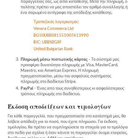
παραγγελίας σας, ως αιτία κατάθεσης. Μετά την πληρωμή, ο
πελάτης πρέπει να μας αποστείλει τον αριθμό συναλλαγής ή
ένα σαρωμένο αντίγραφο της απόδειξης κατάθεσης.
Τραπεζικός λογαριασμός:
Venera Commerce Ltd
BG50UBBS81551007613990
BIC: UBBSBGSF
United Bulgarian Bank
Πληρωμή μέσω πιστωτικής κάρτας
- Το σύστημά μας
προσφέρει δυνατότητα πληρωμής με Visa, MasterCard,
Maestro, και American Express. Η πληρωμή
πραγματοποιείται, μέσω του ασφαλούς συστήματος
πληρωμής στο διαδίκτυο Stripe.
PayPal
- Ένας από τους συνηθέστερους κι ασφαλέστερους
τρόπους πληρωμής στο διαδίκτυο.
Έκδοση αποδείξεων και τιμολογίων
Για κάθε παραγγελία, που πραγματοποιείτε στο κατάστημά μας, θα
λάβετε απόδειξη για το ποσό, που έχετε πληρώσει. Για έκδοση
τιμολογίου, θα πρέπει να συμπληρώσετε τα στοιχεία για το τιμολόγιο
στο πεδίο για σχόλια ή όταν κάνετε τη παραγγελία: όνομα εταιρείας,
διεύθυνση, τηλέφωνο, ΑΦΜ και υπεύθυνος.