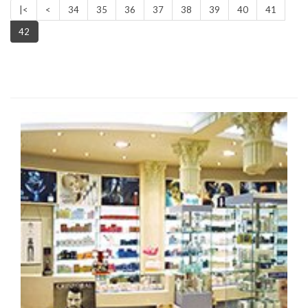
|<
<
34
35
36
37
38
39
40
41
42