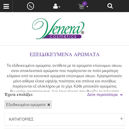
0
ΕΞΕΙΔΙΚΕΥΜΈΝΑ ΑΡΏΜΑΤΑ
Τα εξιδεικευμένα αρώματα, αντίθετα με τα αρώματα επώνυμων οίκων,
είναι αποκλειστικά αρώματα που παράγονται σε πολύ μικρότερη
κλίμακα από τα κανονικά αρώματα επώνυμων οίκων. Χρησιμοποιούν
μόνο αιθέρια έλαια υψηλής ποιότητας και σπάνια και συνήθως
παράγονται εξ ολοκλήρου με το χέρι. Κάθε μπουκάλι αρώματος
θεωρείται αριστούργημα, ένα έργο τέχνης που θυμίζει τα τελευταία
Έχετε επιλέξει:
Δείτε περισσότερα
χρόνια της δόξας του αρώματος όταν τα αρώματα σχεδιάστηκαν μόνο για
να φορούνται από ευγενείς και βασιλικές οικογένειες.
Εξειδικευμένα αρώματα
Δύσκολα μπορείτε να βρείτε εξιδεικευμένα αρώματα σε κανονικά
καταστήματα αρωμάτων και ομορφιάς. Τώρα, χάρη στο διαδίκτυο, έχετε
ΚΑΤΗΓΟΡΙΕΣ
την ευκαιρία να απολαύσετε το ασυνήθιστο και μοναδικό άρωμα ενός
εξειδικευμένου αρώματος επιλέγοντας άρωμα απο τα εξειδικευμένα μας