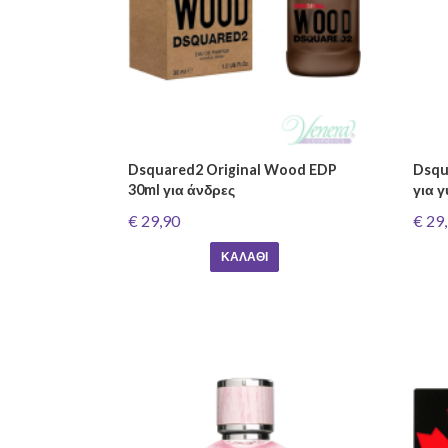
Dsquared2 Original Wood EDP
Dsqu
30ml για άνδρες
για 
€ 29,90
€ 29
ΚΑΛΆΘΙ