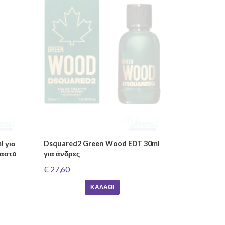
l για
Dsquared2 Green Wood EDT 30ml
ύαστo
για άνδρες
€ 27,60
ΚΑΛΆΘΙ