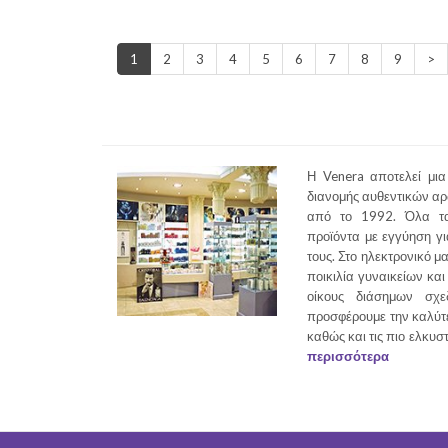
1
2
3
4
5
6
7
8
9
>
Η Venera αποτελεί μια
διανομής αυθεντικών α
από το 1992. Όλα τα
προϊόντα με εγγύηση γι
τους. Στο ηλεκτρονικό μ
ποικιλία γυναικείων κα
οίκους διάσημων σχε
προσφέρουμε την καλύτ
καθώς και τις πιο ελκυσ
περισσότερα