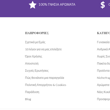
100% ΓΝΉΣΙΑ ΑΡΏΜΑΤΑ
ΠΛΗΡΟΦΟΡΊΕΣ
ΚΑΤΗΓΟ
Σχετικά με Εμάς
Γυναικεί
10 λόγοι για να μας επιλέξετε
Ανδρικά 
Όροι Χρήσης
Χωρίς Συ
Αποστολή
Πακέτα δ
Συχνές Ερωτήσεις
Προϊόντα 
Πώς θα κάνετε μια παραγγελία
Niche fra
Πολιτική Απορρήτου & Cookies
Αρώματα 
Παράδοση
Νέες Κυκ
Blog
Προσφορ