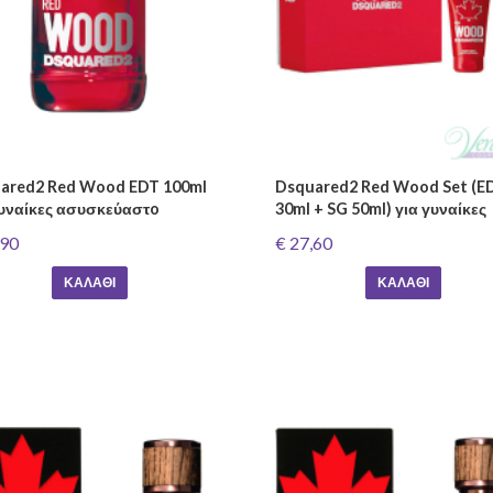
ared2 Red Wood EDT 100ml
Dsquared2 Red Wood Set (E
γυναίκες ασυσκεύαστo
30ml + SG 50ml) για γυναίκες
,90
€ 27,60
ΚΑΛΆΘΙ
ΚΑΛΆΘΙ