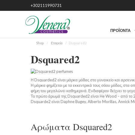
+302111990731
ΠΡΟΪΌΝΤΑ
Shop
Εταιρεία
Dsquared2
Dsquared2
Η Dsquarded2 είναι μάρκα μόδας στο γυναικείο και αρσενι
Η μάρκα φημίζεται με τα εκκεντρικά τους σόου μόδας, στα ο
φήμη του μεγαλώνει καθημερινά. Ενδιαφέρον δείχνει το γεγ
Το πρώτο άρωμά της Dsquarded2 είναι He Wood – από το 20
Dsquarde2 είναι Daphne Bugey, Alberto Morillas, Annick Me
Αρώματα Dsquared2