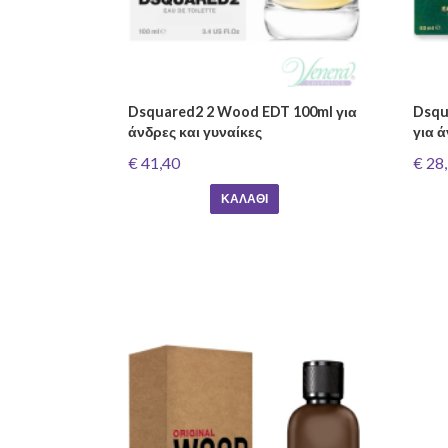
Dsquared2 2 Wood EDT 100ml για
Dsqu
άνδρες και γυναίκες
για 
€ 41,40
€ 28
ΚΑΛΆΘΙ