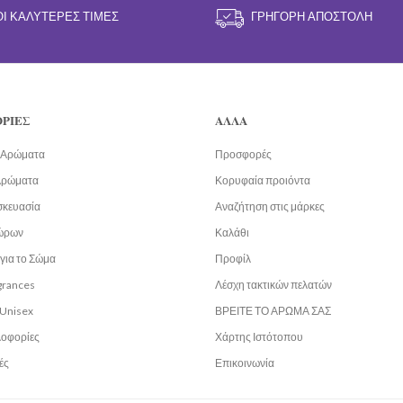
ΟΙ ΚΑΛΎΤΕΡΕΣ ΤΙΜΈΣ
ΓΡΉΓΟΡΗ ΑΠΟΣΤΟΛΉ
ΡΙΕΣ
ΑΛΛΑ
α Αρώματα
Προσφορές
Αρώματα
Κορυφαία προιόντα
σκευασία
Αναζήτηση στις μάρκες
ώρων
Καλάθι
για το Σώμα
Προφίλ
grances
Λέσχη τακτικών πελατών
Unisex
ΒΡΕΙΤΕ ΤΟ ΑΡΩΜΑ ΣΑΣ
λοφορίες
Χάρτης Ιστότοπου
ές
Επικοινωνία