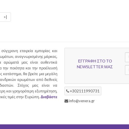
>|
 σύγχρονη εταιρεία εμπορίας και
ρωμάτων, αναγνωρισμένης μάρκας,
ΕΓΓΡΑΦΗ ΣΤΟ ΤΟ
 αρώματά μας είναι αυθεντικά
NEWSLETTER ΜΑΣ
α την ποιότητα και την προέλευσή
ας κατάστημα, θα βρείτε μια μεγάλη
ι ανδρικών αρωμάτων από διεθνείς
διαστών. Στόχος μας είναι να
ερη και γρηγορότερη εξυπηρέτηση,
+302111990731
τικές τιμές στην Ευρώπη.
Διαβάστε
info@venera.gr