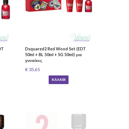
DT
Dsquared2 Red Wood Set (EDT
50ml + BL 50ml + SG 50ml) για
γυναίκες
€ 35,65
ΚΑΛΆΘΙ