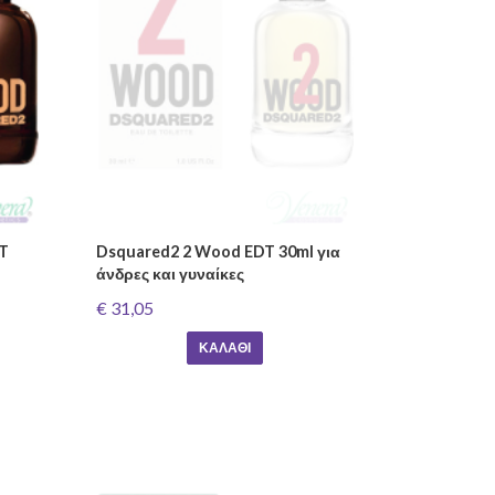
DT
Dsquared2 2 Wood EDT 30ml για
άνδρες και γυναίκες
€ 31,05
ΚΑΛΆΘΙ