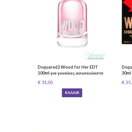
Dsquared2 Wood for Her EDT
Dsqu
100ml για γυναίκες ασυσκεύαστo
30ml
€ 31,05
€ 25
ΚΑΛΆΘΙ