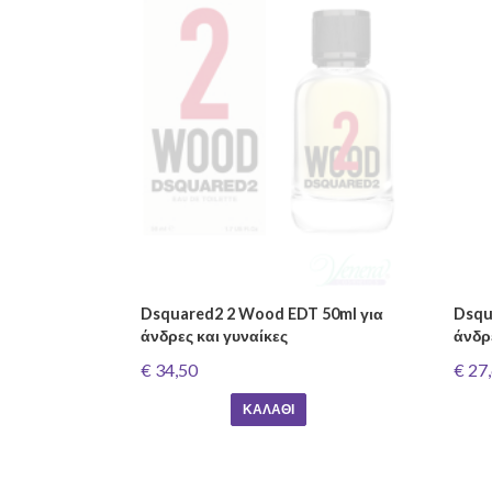
Dsquared2 2 Wood EDT 50ml για
Dsqu
άνδρες και γυναίκες
άνδρ
€ 34,50
€ 27
ΚΑΛΆΘΙ