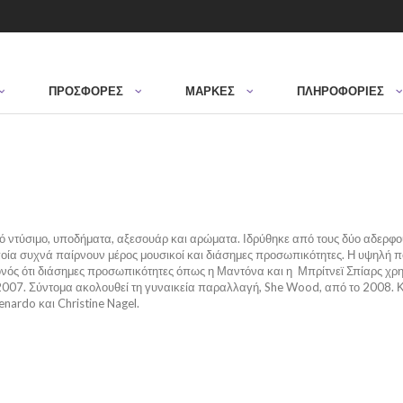
ΠΡΟΣΦΟΡΈΣ
ΜΆΡΚΕΣ
ΠΛΗΡΟΦΟΡΙΕΣ
κό ντύσιμο, υποδήματα, αξεσουάρ και αρώματα. Ιδρύθηκε από τους δύο αδερφ
ποία συχνά παίρνουν μέρος μουσικοί και διάσημες προσωπικότητες. Η υψηλή πο
ονός ότι διάσημες προσωπικότητες όπως η Μαντόνα και η Μπρίτνεϊ Σπίαρς χρη
07. Σύντομα ακολουθεί τη γυναικεία παραλλαγή, She Wood, από το 2008. Κά
nardo και Christine Nagel.