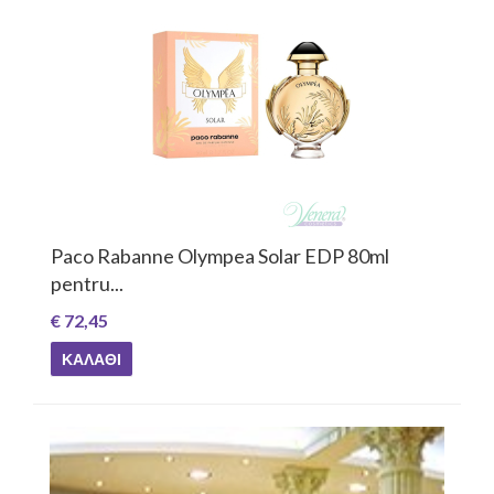
Rabanne Olympea Solar EDP 80ml
Paco Rab
...
€ 89,25
5
ΚΑΛΆΘΙ
ΘΙ