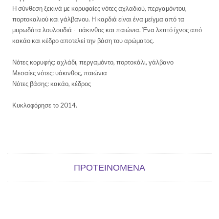
Η σύνθεση ξεκινά με κορυφαίες νότες αχλαδιού, περγαμόντου,
πορτοκαλιού και γάλβανου. Η καρδιά είναι ένα μείγμα από τα
μυρωδάτα λουλουδιά - υάκινθος και παιώνια. Ένα λεπτό ίχνος από
κακάο και κέδρο αποτελεί την βάση του αρώματος.
Νότες κορυφής: αχλάδι, περγαμόντο, πορτοκάλι, γάλβανο
Μεσαίες νότες: υάκινθος, παιώνια
Νότες βάσης: κακάο, κέδρος
Κυκλοφόρησε το 2014.
ΠΡΟΤΕΙΝΌΜΕΝΑ