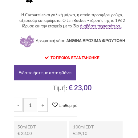
Η Cacharel είναι γαλική μάρκα, η οποία προσφέρει ρούχα,
αξεσουάρ και αρώματα. Ο Jan Buskes – ιδρυτής της το 1962
ίδρυσε και την εταιρεία με το ίδιο
Διαβάστε περισσότερα..
Αρωματική νότα:
ΑΝΘΙΝΑ ΒΡΩΣΙΜΑ ΦΡΟΥΤΩΔΗ
ΤΟ ΠΡΟΪΌΝ ΕΞΑΝΤΛΉΘΗΚΕ
Ειδοποιήστε με πότε φθάνει
Τιμή:
€ 23,00
-
+
Επιθυμητό
50ml EDT
100ml EDT
€ 23,00
€ 39,10