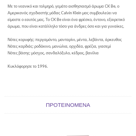
Με το νεανικό και τολμηρό, γεμάτο αισθησιασμό άρωμα CK Be, ο
Αμερικανός σχεδιαστής μόδας Calvin Klein μας συμβουλεύει να
είμαστε ο εαυτός μας. Το CK Be είναι ένα φρέσκο, έντονο, εξαιρετικό
άρωμα, που είναι κατάλληλο τόσο για άνδρες όσο και για γυναίκες.
Νότες κορυφής: περγαμόντο, μανταρίνι, μέντα, λεβάντα, άρκευθος
Νότες καρδιάς: ροδάκινο, μανώλια, ορχιδέα, φρέζια, γιασεμί
Νότες βάσης: μόσχος, σανδαλόξυλο, κέδρος, βανίλια
Κυκλόφορησε το 1996.
ΠΡΟΤΕΙΝΌΜΕΝΑ