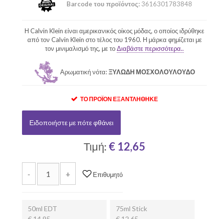
Barcode του προϊόντος:
3616301783848
Η Calvin Klein είναι αμερικανικός οίκος μόδας, ο οποίος ιδρύθηκε
από τον Calvin Klein στο τέλος του 1960. Η μάρκα φημίζεται με
τον μινιμαλισμό της, με το
Διαβάστε περισσότερα..
Αρωματική νότα:
ΞΥΛΩΔΗ ΜΟΣΧΟΛΟΥΛΟΥΔΟ
ΤΟ ΠΡΟΪΌΝ ΕΞΑΝΤΛΉΘΗΚΕ
Ειδοποιήστε με πότε φθάνει
Τιμή:
€ 12,65
-
+
Επιθυμητό
50ml EDT
75ml Stick
€ 14,95
€ 12,65