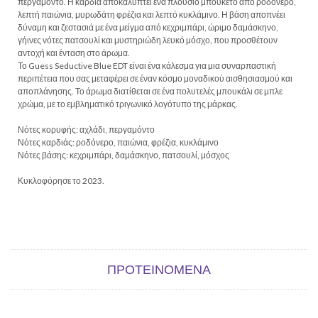
περγαμόντο. Η καρδιά αποκαλύπτει ένα πλούσιο μπουκέτο από ροδόνερο,
λεπτή παιώνια, μυρωδάτη φρέζια και λεπτό κυκλάμινο. Η βάση αποπνέει
δύναμη και ζεστασιά με ένα μείγμα από κεχριμπάρι, ώριμο δαμάσκηνο,
γήινες νότες πατσουλί και μυστηριώδη λευκό μόσχο, που προσθέτουν
αντοχή και ένταση στο άρωμα.
Το Guess Seductive Blue EDT είναι ένα κάλεσμα για μια συναρπαστική
περιπέτεια που σας μεταφέρει σε έναν κόσμο μοναδικού αισθησιασμού και
αποπλάνησης. Το άρωμα διατίθεται σε ένα πολυτελές μπουκάλι σε μπλε
χρώμα, με το εμβληματικό τριγωνικό λογότυπο της μάρκας.
Νότες κορυφής: αχλάδι, περγαμόντο
Νότες καρδιάς: ροδόνερο, παιώνια, φρέζια, κυκλάμινο
Νότες βάσης: κεχριμπάρι, δαμάσκηνο, πατσουλί, μόσχος
Κυκλοφόρησε το 2023.
ΠΡΟΤΕΙΝΌΜΕΝΑ