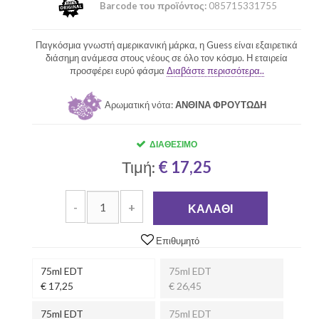
Barcode του προϊόντος:
085715331755
Παγκόσμια γνωστή αμερικανική μάρκα, η Guess είναι εξαιρετικά
διάσημη ανάμεσα στους νέους σε όλο τον κόσμο. Η εταιρεία
προσφέρει ευρύ φάσμα
Διαβάστε περισσότερα..
Αρωματική νότα:
ΑΝΘΙΝΑ ΦΡΟΥΤΩΔΗ
ΔΙΑΘΈΣΙΜΟ
Τιμή:
€ 17,25
-
+
ΚΑΛΆΘΙ
Επιθυμητό
75ml EDT
75ml EDT
€ 17,25
€ 26,45
75ml EDT
75ml EDT