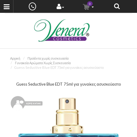
0
Αρχική
Προϊόντα χωρίς συσκευασία
Γυναικεία Αρώματα Χωρίς Συσκευασία
Guess Seductive Blue EDT 75ml για γυναίκες ασυσκεύαστo
Guess Seductive Blue EDT 75ml για γυναίκες ασυσκεύαστo