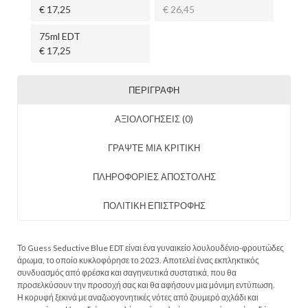
€ 17,25
€ 26,45
75ml EDT
€ 17,25
ΠΕΡΙΓΡΑΦΉ
ΑΞΙΟΛΟΓΉΣΕΙΣ (0)
ΓΡΑΨΤΕ ΜΙΑ ΚΡΙΤΙΚΗ
ΠΛΗΡΟΦΟΡΙΕΣ ΑΠΟΣΤΟΛΗΣ
ΠΟΛΙΤΙΚΗ ΕΠΙΣΤΡΟΦΗΣ
Το Guess Seductive Blue EDT είναι ένα γυναικείο λουλουδένιο-φρουτώδες
άρωμα, το οποίο κυκλοφόρησε το 2023. Αποτελεί ένας εκπληκτικός
συνδυασμός από φρέσκα και σαγηνευτικά συστατικά, που θα
προσελκύσουν την προσοχή σας και θα αφήσουν μια μόνιμη εντύπωση.
Η κορυφή ξεκινά με αναζωογονητικές νότες από ζουμερό αχλάδι και