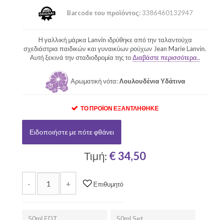
Barcode του προϊόντος:
3386460132947
Η γαλλική μάρκα Lanvin ιδρύθηκε από την ταλαντούχα
σχεδιάστρια παιδικών και γυναικύων ρούχων Jean Marie Lanvin.
Αυτή ξεκινά την σταδιοδρομία της το
Διαβάστε περισσότερα..
Αρωματική νότα:
Λουλουδένια Υδάτινα
ΤΟ ΠΡΟΪΌΝ ΕΞΑΝΤΛΉΘΗΚΕ
Ειδοποιήστε με πότε φθάνει
Τιμή:
€ 34,50
-
+
Επιθυμητό
50ml EDT
50ml Set