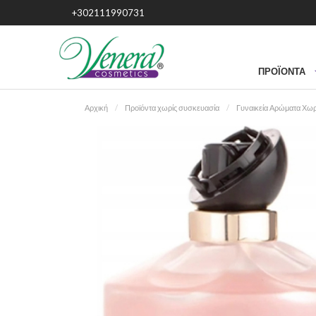
+302111990731
ΠΡΟΪΌΝΤΑ
Αρχική
Προϊόντα χωρίς συσκευασία
Γυναικεία Αρώματα Χωρ