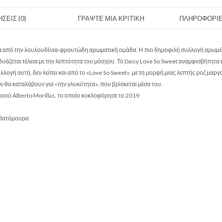
ΣΕΙΣ (0)
ΓΡΑΨΤΕ ΜΙΑ ΚΡΙΤΙΚΗ
ΠΛΗΡΟΦΟΡΙΕ
ωμα από την λουλουδένια-φρουτώδη αρωματική ομάδα. Η πιο δημοφιλή συλλογή αρωμάτ
υάζεται τέλεια με την λεπτότητα του μόσχου. Το Daisy Love So Sweet αναμφισβήτητα
υλλογή αυτή, δεν λείπει και από το «Love So Sweet», με τη μορφή μιας λεπτής ροζ μαρ
 θα καταλάβουν για «την γλυκύτητα», που βρίσκεται μέσα του.
οιού Alberto Morillas, το οποίο κυκλοφόρησε το 2019.
 βατόμουρα