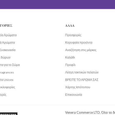
ΓΟΡΙΕΣ
ΑΛΛΑ
εία Αρώματα
Προσφορές
ά Αρώματα
Κορυφαία προιόντα
Συσκευασία
Αναζήτηση στις μάρκες
α δώρων
Καλάθι
τα για το Σώμα
Προφίλ
fragrances
Λέσχη τακτικών πελατών
τα Unisex
ΒΡΕΙΤΕ ΤΟ ΑΡΩΜΑ ΣΑΣ
υκλοφορίες
Χάρτης Ιστότοπου
ορές
Επικοινωνία
Venera Commerce LTD. Όλα τα δ