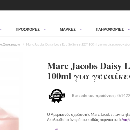
ΠΡΟΣΦΟΡΈΣ
ΜΆΡΚΕΣ
ΠΛΗΡΟΦΟΡΙΕΣ
ίς Συσκευασία
Marc Jacobs Daisy Love Eau So Sweet EDT 100ml για γυναίκες ασυσκεύα
Marc Jacobs Daisy 
100ml για γυναίκ
Barcode του προϊόντος:
361422
Ο Αμερικανός σχεδιαστής Marc Jacobs πάντα ήξερε
Ακολουθεί το όνειρό του καθώς περνάει από
Διαβ