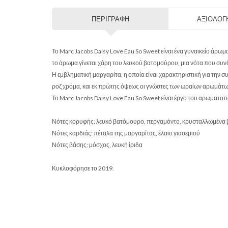
ΠΕΡΙΓΡΑΦΉ
ΑΞΙΟΛΟΓΉ
Το Marc Jacobs Daisy Love Eau So Sweet είναι ένα γυναικείο άρ
το άρωμα γίνεται χάρη του λευκού βατομούρου, μια νότα που συνδ
Η εμβληματική μαργαρίτα, η οποία είναι χαρακτηριστική για την σ
ροζ χρόμα, και εκ πρώτης όψεως οι γνώστες των ωραίων αρωμάτων
Το Marc Jacobs Daisy Love Eau So Sweet είναι έργο του αρωματοπ
Νότες κορυφής: λευκό βατόμουρο, περγαμόντο, κρυσταλλωμένα
Νότες καρδιάς: πέταλα της μαργαρίτας, έλαιο γιασεμιού
Νότες βάσης: μόσχος, λευκή ίριδα
Κυκλοφόρησε το 2019.