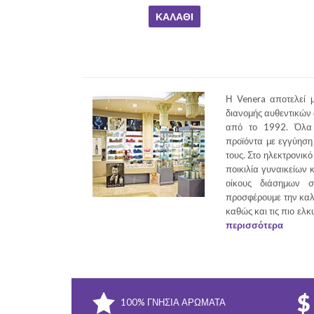
ΚΑΛΆΘΙ
Η Venera αποτελεί μ
διανομής αυθεντικών
από το 1992. Όλα 
προϊόντα με εγγύηση 
τους. Στο ηλεκτρονικό
ποικιλία γυναικείων 
οίκους διάσημων σ
προσφέρουμε την καλ
καθώς και τις πιο ελκ
περισσότερα
100% ΓΝΉΣΙΑ ΑΡΏΜΑΤΑ