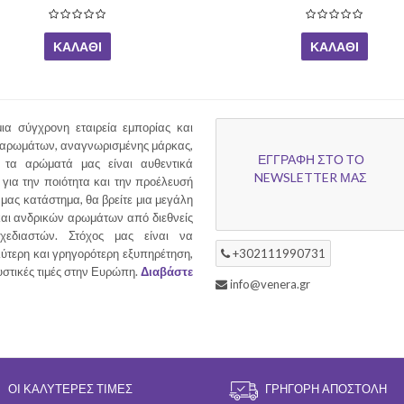
ΚΑΛΆΘΙ
ΚΑΛΆΘΙ
ια σύγχρονη εταιρεία εμπορίας και
 αρωμάτων, αναγνωρισμένης μάρκας,
ΕΓΓΡΑΦΗ ΣΤΟ ΤΟ
τα αρώματά μας είναι αυθεντικά
NEWSLETTER ΜΑΣ
για την ποιότητα και την προέλευσή
 μας κατάστημα, θα βρείτε μια μεγάλη
και ανδρικών αρωμάτων από διεθνείς
χεδιαστών. Στόχος μας είναι να
ύτερη και γρηγορότερη εξυπηρέτηση,
+302111990731
υστικές τιμές στην Ευρώπη.
Διαβάστε
info@venera.gr
ΟΙ ΚΑΛΎΤΕΡΕΣ ΤΙΜΈΣ
ΓΡΉΓΟΡΗ ΑΠΟΣΤΟΛΉ