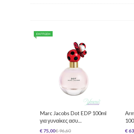
ΕΚΠΤΩΣΗ
Marc Jacobs Dot EDP 100ml
Arm
για γυναίκες ασυ...
100
€ 75,00
€ 96,60
€ 63