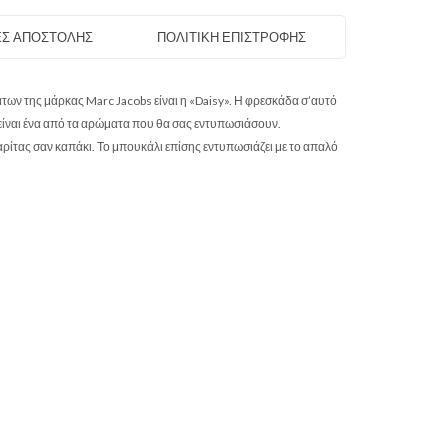
Σ ΑΠΟΣΤΟΛΗΣ
ΠΟΛΙΤΙΚΗ ΕΠΙΣΤΡΟΦΗΣ
ων της μάρκας Marc Jacobs είναι η «Daisy». Η φρεσκάδα σ’αυτό
 είναι ένα από τα αρώματα που θα σας εντυπωσιάσουν.
γαρίτας σαν καπάκι. Το μπουκάλι επίσης εντυπωσιάζει με το απαλό