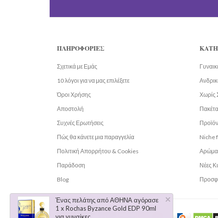
ΠΛΗΡΟΦΟΡΊΕΣ
ΚΑΤΗ
Σχετικά με Εμάς
Γυναικ
10 λόγοι για να μας επιλέξετε
Ανδρικ
Όροι Χρήσης
Χωρίς 
Αποστολή
Πακέτ
Συχνές Ερωτήσεις
Προϊόν
Πώς θα κάνετε μια παραγγελία
Niche 
Πολιτική Απορρήτου & Cookies
Αρώμα
Παράδοση
Νέες Κ
Blog
Προσφ
×
Ένας πελάτης από ΑΘΗΝΑ αγόρασε
1 x Rochas Byzance Gold EDP 90ml
για γυναίκες