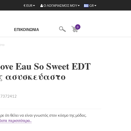
Ο ΛΟΓΑΡΙΑΣΜΌΣ ΜΟΥ
€
EUR
GR
0
ΕΠΙΚΟΙΝΩΝΊΑ
στo
Love Eau So Sweet EDT
ες ασυσκεύαστo
7372412
 ότι θέλει να είναι γνωστός στον κόσμο της μόδας.
άστε περισσότερα..