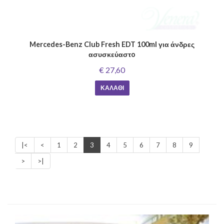
Mercedes-Benz Club Fresh EDT 100ml για άνδρες
ασυσκεύαστo
€ 27,60
ΚΑΛΆΘΙ
|<
<
1
2
3
4
5
6
7
8
9
>
>|