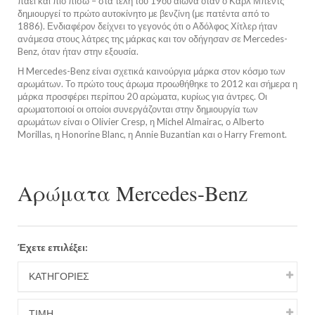
πάει και πιο πίσω – στα τέλη του 19ου αιώνα όταν ο Καρλ Μπεντς
δημιουργεί το πρώτο αυτοκίνητο με βενζίνη (με πατέντα από το
1886). Ενδιαφέρον δείχνει το γεγονός ότι ο Αδόλφος Χίτλερ ήταν
ανάμεσα στους λάτρες της μάρκας και τον οδήγησαν σε Mercedes-
Benz, όταν ήταν στην εξουσία.
Η Mercedes-Benz είναι σχετικά καινούργια μάρκα στον κόσμο των
αρωμάτων. Το πρώτο τους άρωμα προωθήθηκε το 2012 και σήμερα η
μάρκα προσφέρει περίπου 20 αρώματα, κυρίως για άντρες. Οι
αρωματοποιοί οι οποίοι συνεργάζονται στην δημιουργία των
αρωμάτων είναι ο Olivier Cresp, η Michel Almairac, ο Alberto
Morillas, η Honorine Blanc, η Annie Buzantian και ο Harry Fremont.
Αρώματα Mercedes-Benz
Έχετε επιλέξει:
ΚΑΤΗΓΟΡΙΕΣ
ΤΙΜΉ