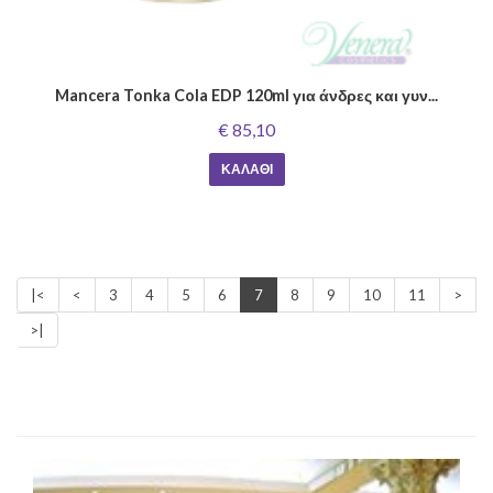
Mancera Tonka Cola EDP 120ml για άνδρες και γυν...
€ 85,10
ΚΑΛΆΘΙ
|<
<
3
4
5
6
7
8
9
10
11
>
>|