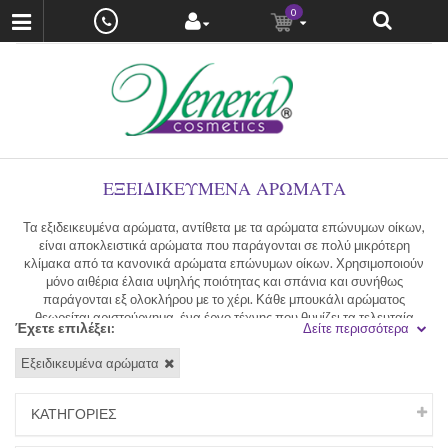
0
ΕΞΕΙΔΙΚΕΥΜΈΝΑ ΑΡΏΜΑΤΑ
Τα εξιδεικευμένα αρώματα, αντίθετα με τα αρώματα επώνυμων οίκων,
είναι αποκλειστικά αρώματα που παράγονται σε πολύ μικρότερη
κλίμακα από τα κανονικά αρώματα επώνυμων οίκων. Χρησιμοποιούν
μόνο αιθέρια έλαια υψηλής ποιότητας και σπάνια και συνήθως
παράγονται εξ ολοκλήρου με το χέρι. Κάθε μπουκάλι αρώματος
θεωρείται αριστούργημα, ένα έργο τέχνης που θυμίζει τα τελευταία
Έχετε επιλέξει:
Δείτε περισσότερα
χρόνια της δόξας του αρώματος όταν τα αρώματα σχεδιάστηκαν μόνο για
να φορούνται από ευγενείς και βασιλικές οικογένειες.
Εξειδικευμένα αρώματα
Δύσκολα μπορείτε να βρείτε εξιδεικευμένα αρώματα σε κανονικά
καταστήματα αρωμάτων και ομορφιάς. Τώρα, χάρη στο διαδίκτυο, έχετε
ΚΑΤΗΓΟΡΙΕΣ
την ευκαιρία να απολαύσετε το ασυνήθιστο και μοναδικό άρωμα ενός
εξειδικευμένου αρώματος επιλέγοντας άρωμα απο τα εξειδικευμένα μας