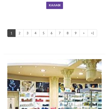
ΚΑΛΆΘΙ
1
2
3
4
5
6
7
8
9
>
>|