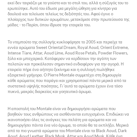
εκεί δεν ταιριάζει με το γούστο και το στυλ του, αλλά η σύζυγός του το
ερωτεύτηκε. Αυτό του έδωσε μια μεγάλη ώθηση για κίνητρο για
δουλειά και τελείωσε τελείως τις δεξιότητές του. Αφού έγινε ο
πλοίαρχος των δυτικών αρωμάτων, μετακόμισε στην πρωτεύουσα της
μόδας - το Παρίσι, όπου ίδρυσε την εταιρεία του.
Το ντεμπούτο της συλλογής κυκλοφόρησε το 2005 και περιείχε τα
εννέα αρώματα Sweet Oriental Dream, Royal Aoud, Orient Extreme,
Intense Tiare, Attar, Aoud Lime, Aoud Rose Petals, Powder Flowers,
ξύλο και μπαχαρικά. Κατάφεραν να κερδίσουν την αγάπη των
πελατών και προκάλεσαν σημαντικό ενδιαφέρον για την αγορά. Η
εταιρεία πήρε ένα αήττητο ξεκίνημα και η συλλογή πωλήθηκε
εξαιρετικά γρήγορα. Ο Pierre Montale συμμετέχει στη δημιουργία
κάθε αρώματος που παράγει και χρησιμοποιεί πάντα μερικά από τα
συστατικά υψηλής ποιότητας. Γι 'αυτό τα αρώματα έχουν ένα τόσο
πυκνό, μακράς διαρκείας και γοητευτικό άρωμα.
Η αποστολή του Montale είναι να δημιουργήσει αρώματα που
βοηθούν τους ανθρώπους να αισθάνονται ευτυχισμένοι. Επιδιώκει να
ικανοποιήσει όλες τις ανάγκες του πελάτη για αρώματα και να
δημιουργήσει πάντα ένα νέο άρωμα, το οποίο θα τα εκπλήξει. Μερικά
από τα πιο γνωστά αρώματα του Montale είναι τα Black Aoud, Dark
Aoud, Aoud Leather, Black Musk, Attar και Aoud Musk. Κάθε ένα